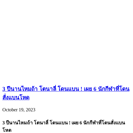
3 ปีนานไหมถ้า โตนาลี่ โดนแบน ! เผย 6 นักกีฬาที่โดน
สั่งแบนโหด
October 19, 2023
3 ปีนานไหมถ้า โตนาลี่ โดนแบน ! เผย 6 นักกีฬาที่โดนสั่งแบน
โหด