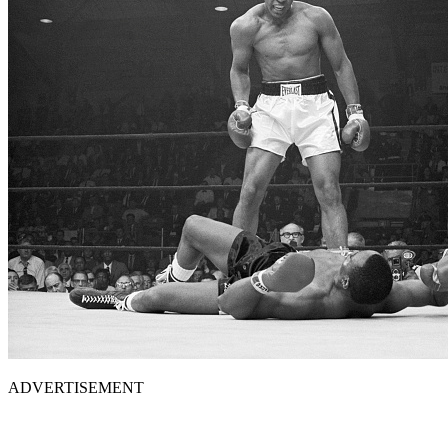
ADVERTISEMENT