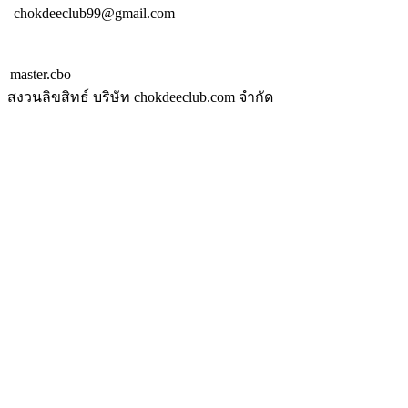
chokdeeclub99@gmail.com
master.cbo
สงวนลิขสิทธ์ บริษัท chokdeeclub.com จำกัด