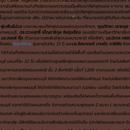
ประชุม Come Together ภายในที่ทำการสมาคมกีฬาฟุตบอลแห่งประเทศไทยฯ ก
ธานในพิธีลงนามบันทึกข้อตกลงความร่วมมือพัฒนากีฬาฟุตบอล ระหวาง สม
เกอร์ เซอร์วิส ในการวางโครงสร้างพัฒนานักกีฬาฟุตบอลของประเทศไทยทั้งระ
พื้นฐานทางร่างกาย สรีระ มีเป้าหมายในการลงเล่น ที่สามารถต่อสู้กับทีมระดับเ
ุ่มพันธ์ม่วง
นายกสมาคมกีฬาฟุตบอลแห่งประเทศไทยฯ,
คุณวิทยา เลาหกุล
ป
เทพธนบุรี,
ดร.ดวงฤทธิ์ เบ็ญจาธิกุล ชัยรุ่งเรือง
รองอธิการบดีมหาวิทยาลัยก
,
มร.จอยซ์ คุ๊ก
ตัวแทนจากสหพันธ์ฟุตบอลนานาชาติ หรือฟีฟ่า,
มร.มิเกล เฟอร
ู้ฝึกสอน
ทีมชาติไทย
รุ่นอายุไม่เกิน 21 ปี และ
มร.ซัลบาดอร์ บาเลโร การ์เซีย
หัวห
้ทำบันทึกข้อตกลงความร่วมมือในการเข้าใช้พื้นที่ และสิ่งอำนวยความสะดวก
ุรี มอบที่ดิน 22 ไร่ เพื่อใช้สร้างศูนย์ฝึกฟุตบอลเยาวชนแห่งชาติ โดยไม่เสี
วณอาคารสปอร์ตคอมเพลกซ์ ชั้น 2 ฝั่งทิศใต้ เนื้อที่ 1,200 ตารางเมตร เพื่อใช้
. มหาวิทยาลัยกรุงเทพธนบุรี ให้นักกีฬาสามารถใช้ห้องฟิตเนส โดยไม่เสียค่าใช้จ่
ิทยาลัยกรุงเทพธนบุรี ให้นักกีฬาใช้สปาและซาวน่า (บ่อร้อน บ่อเย็น) โดยไม่เสียค่
่อสร้างสนามฟุตบอลขนาดมาตรฐาน พร้อมติดตั้งไฟและรั้วภายในพื้นที่ของมห
ธนบุรี ออกค่าใช้จ่ายคนละครึ่ง ในการสร้างสนามฟุตบอล 2 สนาม ( สนามหญ้
ตบอลฯ เป็นผู้รับผิดชอบในการก่อสร้างห้องเก็บอุปกรณ์ และห้องเปลี่ยนเครื่อ
าวิทยาลัย มีสิทธิใช้สนามในการฝึกซ้อมในกรณีจำเป็น (นักกีฬาของสมาคมฯ ไม่