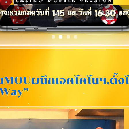
นMOUผนึกเอคโคโนฯ,ตั้งโค้
 Way”