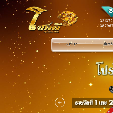
021072
08796
หน้าแรก
เกี่ยวก