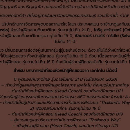
ในการเรียนที่โรงเรียนสาธิตกรุงเทพธนบุรี โดยนักกีฬาได้ส่วนลดค่าเทอม 40 
บปริญญาตรี และปริญญาโท นอกจากนี้ยังมีโอกาสในการไปฝึกฝนหรือศึกษาต่อยัง
ห้องพักนักกีฬา ที่ตั้งอยู่ภายในมหาวิทยาลัยกรุงเทพธนบุรี รวมทั้งค่าน้ำ ค่า
ป็น บริษัทด้านการจัดการฟุตบอลจากบาร์เซโลนา ประเทศสเปน จะเข้ามาดูแลทีมเย
azalo)
หัวหน้าผู้ฝึกสอนทีมชาติไทย รุ่นอายุไม่เกิน 21 ปี ,
โอริอู อาร์กาแซร์ (Or
หน้าผู้ฝึกสอนทีมชาติไทยรุ่นอายุไม่เกิน 16 ปี,
ซัลบาดอร์ บาเลโร่ การ์เซีย (Sa
ไม่เกิน 14 ปี
ั้นตอนการส่งต่อผู้เล่นจากรุ่นสู่รุ่นอย่างชัดเจน ดังจะเห็นได้ว่าหน้าที่ห
ป็นผู้ช่วยของ หัวหน้าผู้ฝึกสอน รุ่นอายุไม่เกิน 16 ปี ด้วย เนื่องจากจะเป็นผู้ที่รู้จ
หน้าผู้ฝึกสอน รุ่นอายุไม่เกิน 16 ปี ก็จะเป็นผู้ช่วยผู้ฝึกสอนในทีม รุ่นอายุไม่เกิน 
สำหรับ บทบาทหน้าที่ของหัวหน้าผู้ฝึกสอนจาก เอคโคโน มีดังนี้
1) ฟุตบอลทีมชาติไทย รุ่นอายุไม่เกิน 21 ปี (ปรีโอลิมปิก 2020)
– ทำหน้าที่ดูแลหลักสูตรการฝึกของโครงการ เอคโคโน ทั้งหมดในประเทศไทย
– ทำหน้าที่หัวหน้าผู้ฝึกสอน (Head Coach) ของทีมชาติไทยชุด U21
นผู้ช่วยหรือผู้ร่วมบรรยายในการสอนคอร์สอบรม AFC ในประเทศไทย ในระดับ A 
– ทำหน้าที่เป็นผู้ประสานและปรึกษาในการดำเนินการฝึกระบบ “Thailand’s Way
2) ฟุตบอลทีมชาติไทย รุ่นอายุไม่เกิน 19 ปี
– ทำหน้าที่หัวหน้าผู้ฝึกสอน (Head Coach) ของทีมชาติไทยชุด U19
– ผู้ควบคุมดูและบริหารการดำเนินการฝึกระบบ “Thailand’s Way”
– เป็นผู้ช่วยผู้ฝึกสอน (Head Coach) ของทีมชาติไทยชุด U21