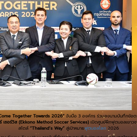
Come Together Towards 2026”
จับมือ 3 องค์กร ร่วมลงนามบันทึกข้อ
 เซอร์วิส
(Ekkono Method Soccer Services)
เปิดศูนย์ฝึกฟุตบอลเยาวชนแ
สไตล์
“Thailand’s Way”
สู่เป้าหมาย
ฟุตบอลโลก
2026