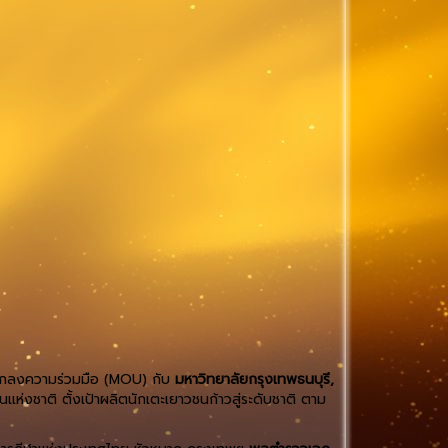
ตกลงความร่วมมือ (MOU) กับ
มหาวิทยาลัยกรุงเทพธนบุรี,
ห่งชาติ ตั้งเป้าผลิตนักเตะเยาวชนก้าวสู่ระดับชาติ ตาม