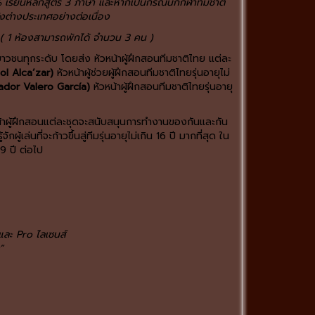
% เรียนหลักสูตร 3 ภาษา และหากเป็นกรณีนักกีฬาทีมชาติ
ต่างประเทศอย่างต่อเนื่อง
ไฟ ( 1 ห้องสามารถพักได้ จำนวน 3 คน )
าวชนทุกระดับ โดยส่ง หัวหน้าผู้ฝึกสอนทีมชาติไทย แต่ละ
iol Alca’zar)
หัวหน้าผู้ช่วยผู้ฝึกสอนทีมชาติไทยรุ่นอายุไม่
lvador Valero García)
หัวหน้าผู้ฝึกสอนทีมชาติไทยรุ่นอายุ
ัวหน้าผู้ฝึกสอนแต่ละชุดจะสนับสนุนการทำงานของกันและกัน
ักผู้เล่นที่จะก้าวขึ้นสู่ทีมรุ่นอายุไม่เกิน 16 ปี มากที่สุด ใน
19 ปี ต่อไป
และ Pro ไลเซนส์
”