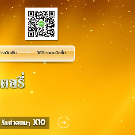
รเดิมพัน
วิธีคิดคอมมิชชั่น