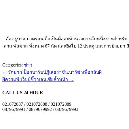
อัสตรูบาล ปาดรอน ถือเป็นดีลสะท้านวงการอีกหนึ่งรายสำหรับ อ
ลาส พัลมาส ทั้งหมด 67 นัด และยิงไป 12 ประตู และการย้ายมา สิง
Categories:
ข่าว
←
รักมาก!ป็อกบารับปฏิเสธราชัน,บาร์ซ่าเพื่อกลับผี
ผีควรแพ้!เว็บบ์ชี้วาเลนเซียล้ำหน้า
→
CALL US 24 HOUR
021072887 / 021072888 / 021072889
0879679991 / 0879679992 / 0879679993