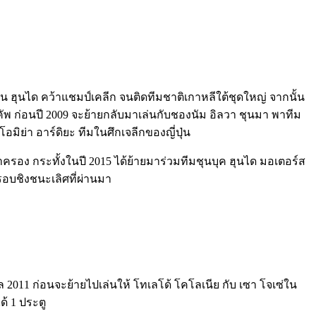
ลซาน ฮุนได คว้าแชมป์เคลีก จนติดทีมชาติเกาหลีใต้ชุดใหญ่ จากนั้น
า คัพ ก่อนปี 2009 จะย้ายกลับมาเล่นกับชองนัม อิลวา ชุนมา พาทีม
มิย่า อาร์ดิยะ ทีมในศึกเจลีกของญี่ปุ่น
าครอง กระทั้งในปี 2015 ได้ย้ายมาร่วมทีมชุนบุค ฮุนได มอเตอร์ส
รอบชิงชนะเลิศที่ผ่านมา
 2011 ก่อนจะย้ายไปเล่นให้ โทเลโด้ โคโลเนีย กับ เซา โจเซ่ใน
ด้ 1 ประตู