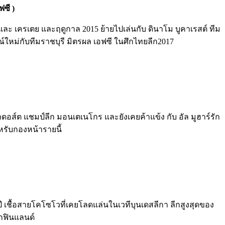
ฟซี )
ซ์ และ เครเตย และฤดูกาล 2015 ย้ายไปเล่นกับ ดินาโม บูคาเรสต์ ทีม
รณ์ใหม่กับทีมราชบุรี มิตรผล เอฟซี ในศึกไทยลีก2017
าดอส์ต แชมป์ลีก มอนเตเนโกร และยังเคยค้าแข้ง กับ อัล มูฮาร์รัก
หรับกองหน้ารายนี้
28 ปี เชื้อสายโคโซโวที่เคยโลดแล่นในเวทีบุนเดสลีกา ลีกสูงสุดของ
ีกฟินแลนด์