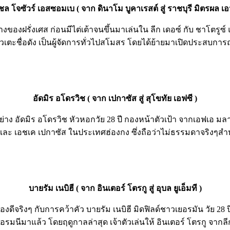
ล โจซัวร์ เอสซอมเบ ( จาก ดินาโม บูคาเรสต์ สู่ ราชบุรี มิตรผล เอ
ล่างของฝรั่งเศส ก่อนมีไต่เต้าจนขึ้นมาเล่นใน ลีก เดอซ์ กับ ชาโตรู
ดาวเตะชื่อดัง เป็นผู้จัดการทั่วไปสโมสร โดยได้ย้ายมาเปิดประสบกา
อัดมิร อโดรวิช ( จาก เปกาซัส สู่ สุโขทัย เอฟซี )
อย่าง อัดมิร อโดรวิช หัวหอกวัย 28 ปี กองหน้าตัวเป้า จากเอฟเอ มล
และ เอชเค เปกาซัส ในประเทศฮ่องกง ซึ่งถือว่าไม่ธรรมดาจริงๆสำ
บายรัม เนบิฮี ( จาก อินเตอร์ โตรกู สู่ อุบล ยูเอ็มที )
ด้ของดีจริงๆ กับการคว้าคัว บายรัม เนบิฮี มิดฟิลด์ชาวเยอรมัน วัย 
รมนีมาแล้ว โดยฤดูกาลล่าสุด เจ้าตัวเล่นให้ อินเตอร์ โตรกู จากล