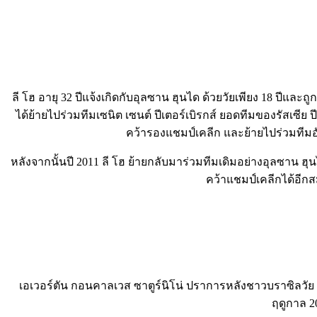
ลี โฮ อายุ 32 ปีแจ้งเกิดกับอุลซาน ฮุนได ด้วยวัยเพียง 18 ปีและ
ได้ย้ายไปร่วมทีมเซนิต เซนต์ ปีเตอร์เบิรกส์ ยอดทีมของรัสเซีย 
คว้ารองแชมป์เคลีก และย้ายไปร่วมทีมอัล
หลังจากนั้นปี 2011 ลี โฮ ย้ายกลับมาร่วมทีมเดิมอย่างอุลซาน ฮ
คว้าแชมป์เคลีกได้อีกส
เอเวอร์ตัน กอนคาลเวส ซาตูร์นิโน่ ปราการหลังชาวบราซิลวัย 2
ฤดูกาล 20