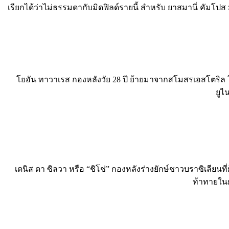
เรียกได้ว่าไม่ธรรมดากับมิดฟิลด์รายนี้ สำหรับ ยาสมานี่ คัมโปส 
โยฮัน ทาวาเรส กองหลังวัย 28 ปี ย้ายมาจากสโมสรเอสโตริล 
ยูไ
เดนิส ดา ซิลวา หรือ “ชิโช่” กองหลังร่างยักษ์ชาวบราซิเลีย
ท้าทายในย