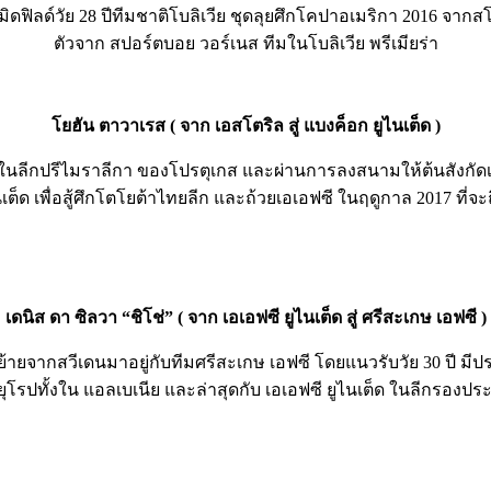
มิดฟิลด์วัย 28 ปีทีมชาติโบลิเวีย ชุดลุยศึกโคปาอเมริกา 2016 จากสโ
ตัวจาก สปอร์ตบอย วอร์เนส ทีมในโบลิเวีย พรีเมียร่า
โยฮัน ตาวาเรส ( จาก เอสโตริล สู่ แบงค็อก ยูไนเต็ด )
ในลีกปรีไมราลีกา ของโปรตุเกส และผ่านการลงสนามให้ต้นสังกัดเ
นเต็ด เพื่อสู้ศึกโตโยต้าไทยลีก และถ้วยเอเอฟซี ในฤดูกาล 2017 ที่จะถึ
เดนิส ดา ซิลวา “ชิโช่” ( จาก เอเอฟซี ยูไนเต็ด สู่ ศรีสะเกษ เอฟซี )
นที่ย้ายจากสวีเดนมาอยู่กับทีมศรีสะเกษ เอฟซี โดยแนวรับวัย 30
ุโรปทั้งใน แอลเบเนีย และล่าสุดกับ เอเอฟซี ยูไนเต็ด ในลีกรองปร