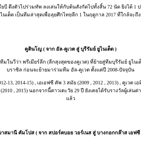
บี ดึงตัวไปร่วมทัพ ลงเล่นให้กับต้นสังกัดไปทั้งสิ้น 72 นัด ยิงได้
ูไนเต็ด เป็นทีมล่าสุดเพื่อลุยศึกไทยลีก 1 ในฤดูกาล 2017 ที่ใกล้จะถึงน
คูตินโญ ( จาก อัล-คูเวต สู่ บุรีรัมย์ ยูไนเต็ด )
ในวีว่า พรีเมียร์ลีก (ลีกสุงสุดของคูเวต) ที่ย้ายสู่ทีมบุรีรัมย์ ยู
บราซิล ก่อนจะย้ายมาร่วมทีม อัล-คูเวต ตั้งแต่ปี 2008-ปัจจุบัน
-13, 2014-15) , เอเอฟซี คัพ 3 สมัย (2009 , 2012 , 2013) , คูเวต เอมิ
ัพ (2010 , 2015) นอกจากนี้ดาวเตะวัย 29 ปี ยังเคยได้รับรางวัลผู้เล่
แล้ว
ยาสมานี คัมโปส ( จาก สปอร์ตบอย วอร์เนส สู่ บางกอกกล๊าส เอฟซี 