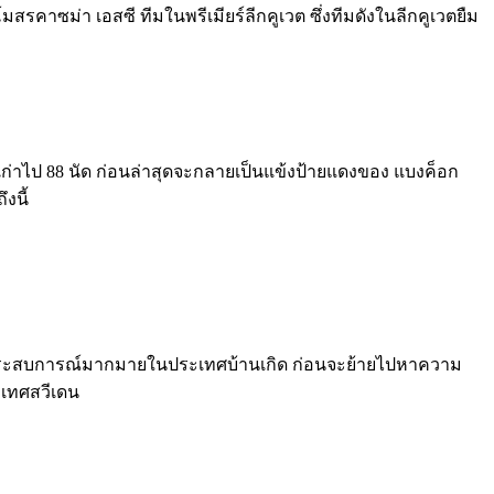
มสรคาซม่า เอสซี ทีมในพรีเมียร์ลีกคูเวต ซึ่งทีมดังในลีกคูเวตยืม
ก่าไป 88 นัด ก่อนล่าสุดจะกลายเป็นแข้งป้ายแดงของ แบงค็อก
งนี้
 ปี มีประสบการณ์มากมายในประเทศบ้านเกิด ก่อนจะย้ายไปหาความ
ะเทศสวีเดน