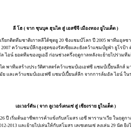
ลี โฮ ( จาก ชุนบุค ฮุนได สู่ เอสซีจี เมืองทอง ยูไนเต็ด )
ถูกเรียกติดทีมชาติเกาหลีใต้ชุดยู 20 ชิงแชมป์โลก ปี 2005 พาทีมอุ
ปี 2007 คว้าแชมป์ลีกสูงสุดของรัสเซียและยังคว้าแชมป์ยูฟ่า ยูโรป้
 ไอน์ ยอดทีมของยูเออี ก่อนช่วงครึ่งฤดูกาลหลังจะย้ายไปร่วมทีมโอ
ุนได พาทีมสร้างประวัติศาสตร์คว้าแชมป์เอเอฟซี แชมป์เปี้ยนลีกส์ ม
มัย และคว้าแชมป์เอเอฟซี แชมป์เปี้ยนส์ลีก จากการล้มอัล ไอน์ ใน
เอเวอร์ตัน ( จาก ลูเวอร์เดนเซ่ สู่ เชียงราย ยูไนเต็ด )
6 ปี เริ่มต้นอาชีพการค้าแข้งกับสโมสร เอซี พารานาเวีย ในฤดูกาล
12-2013 และย้ายไปเล่นให้กับสโมสร เลเซเดนเซ่ ลงเล่น 29 นัด ยิงไ