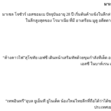
มาเช
มาเชล โจซัวร์ เอสซอมเบ ปัจจุบันอายุ 28 ปี เริ่มต้นค้าแข้งในลีก
ในลีกสูงสุดของ โรมาเนีย ที่มี อาเดรียน มูตู อดีต
“ค้างคาวไฟ”สุโขทัย เอฟซี เดินหน้าเสริมทัพด้วยขุมกำลังทีเด็ด 
เอสซี ในบาห์เรน 
“เทพอินทรี”อุบล ยูเอ็มที ยูไนเต็ด น้องใหม่ไทยลีกที่ถือได้ว่าไ
ประเทศเยอ