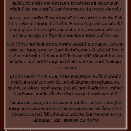
สนใจในตัว แกเร็ธ เบล ปีกจอมกระชากเลือดเวลส์ กลับมาเล่นที่
พรีเมียร์ ลีก หากนักเตะไม่เป็นที่ต้องการของ รีล มาดริด อีกต่อไป
แมนฯยู และ มาดริด มีโปรแกรมเจอกันในเกม ยูฟา ซูเปอร์ คัพ ที่ ฟิ
ลิป ทู อารีน่า มาซีโดเนีย คืนวันที่ 8 สิงหาคม ในฐานะเป็นสองทีมที่ได้
แชมป์ ยูโรป้า ลีก และ ยูฟา แชมเปียนส์ ลีก ตามลำดับเมื่อปีที่แล้ว
แต่ก่อนเกม มูรินโญ ก็พูดถึงนักเตะที่อยากได้ตัว นั่นก็คือ เบล
แม้จะได้ตัวนักเตะใหม่เกรดคุณภาพทั้ง วิคเตอร์ ลินเดลอฟ, เนมานยา
มาติช และ โรเมลู ลูกากู มาเป็นกำลังสำคัญล่าแชมป์ พรีเมียร์ ลีก แต่
กุนซือชาวโปรตุกีส เปิดใจแบบไม่มีกั๊กว่าหากจะมีอีกสักคนก็ต้องเป็น
แข้งเลือดเวลส์ แต่ก็ต้องดูก่อนว่าอีกฝ่ายจะได้ลงเล่นให้ “ราชันชุด
ขาว” หรือไม่
มูรินโญ เผยว่า “ถ้าเขา (เบล) ได้ลงเล่นวันพรุ่งนี้ ผมก็คงไม่คิดถึง
การเซ็นสัญญากับเขาเพราะนั่นแสดงให้เห็นว่าเขายังอยู่ในแผนงาน
ของโค้ชและสโมสร รวมถึงความมุ่งมั่นที่นักเตะมีให้เต็มร้อย แต่ถ้าเขา
ไม่อยู่ในแผน และมีคนอื่นเข้ามาก็หมายความว่าเขาต้องออกไป”
“ผมจะพยายามรอดูสถานการร์ของเขาจากฝั่งตรงข้าม และต่อสู้กับ
โค้ชทุกคนที่หมายปองอยากได้ตัวเขาเหมือนกัน อย่างไรก็ตาม ถ้าเขา
ได้ลงเล่นวันพรุ่งนี้ ก็เป็นคำยืนยันชั้นดีว่ายังเป็นที่ต้องการของทีม
เหมือนเดิม” เดอะ สเปเชียล วัน ทิ้งท้าย