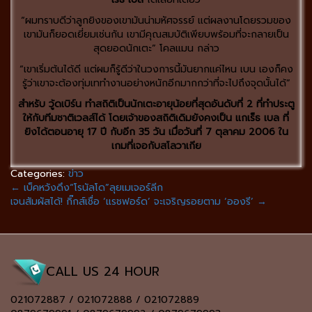
“ผมทราบดีว่าลูกยิงของเขามันน่ามหัศจรรย์ แต่ผลงานโดยรวมของ
เขามันก็ยอดเยี่ยมเช่นกัน เขามีคุณสมบัติเพียบพร้อมที่จะกลายเป็น
สุดยอดนักเตะ” โคลแมน กล่าว
“เขาเริ่มต้นได้ดี แต่ผมก็รู้ดีว่าในวงการนี้มันยากแค่ไหน เบน เองก็คง
รู้ว่าเขาจะต้องทุ่มเททำงานอย่างหนักอีกมากกว่าที่จะไปถึงจุดนั้นได้”
สำหรับ วู้ดเบิร์น ทำสถิติเป็นนักเตะอายุน้อยที่สุดอันดับที่ 2 ที่ทำประตู
ให้กับทีมชาติเวลส์ได้ โดยเจ้าของสถิติเดิมยังคงเป็น แกเร็ธ เบล ที่
ยิงได้ตอนอายุ 17 ปี กับอีก 35 วัน เมื่อวันที่ 7 ตุลาคม 2006 ใน
เกมที่เจอกับสโลวาเกีย
Categories:
ข่าว
←
เบ็คหวังดึง“โรนัลโด”ลุยเมเจอร์ลีก
เจนสัมผัสได้! กิ๊กส์เชื่อ ‘แรชฟอร์ด’ จะเจริญรอยตาม ‘อองรี’
→
CALL US 24 HOUR
021072887 / 021072888 / 021072889