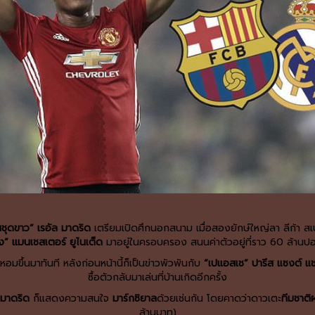
นชุดขาว” เรอัล มาดริด
เตรียมเปิดศึกนอกสนาม เมื่อสองยักษ์ใหญ่ลา ลีก้า ส
” แมนเชสเตอร์ ยูไนเต็ด
มาอยู่ในครอบครอง สนนค่าตัวอยู่ที่ราว 60 ล้านป
อมขึ้นมาทันที หลังก่อนหน้านี้ก็เป็นข่าวพัวพันกับ
“เปแอสเช” ปารีส แซงต์ แ
ซื้อตัวกลับมาเล่นที่บ้านเกิดอีกครั้ง
 มาดริด
ก็แสดงความสนใจ
มาร์กซิยาล
ด้วยเช่นกัน โดยคาดว่าดาวเตะ
ทีมชาติฝ
ล้านบาท)