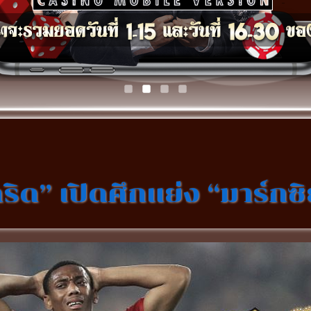
ดริด” เปิดศึกแย่ง “มาร์ก