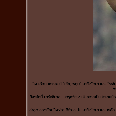
ใหม่เดือนมกราคมนี้
“เจ้าบุญทุ่ม” บาร์เซโลน่า
และ
“ราชั
แดง
อ็องโตนี่ มาร์กซิยาล
แนวรุกวัย 21 ปี กลายเป็นนักเตะเนื้อห
ล่าสุด สองยักษ์ใหญ่ลา ลีก้า สเปน
บาร์เซโลน่า
และ
เรอัล