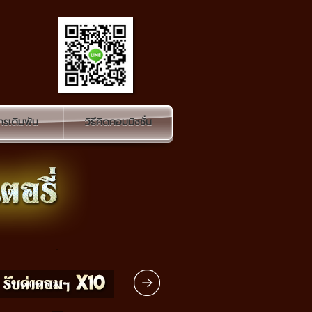
รเดิมพัน
วิธีคิดคอมมิชชั่น