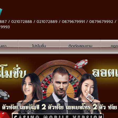
887 / 021072888 / 021072889 / 0879679991 / 0879679992 /
79993
ับเรา
โปรโมชั่น
ติดต่อสอบถาม
กฏกา