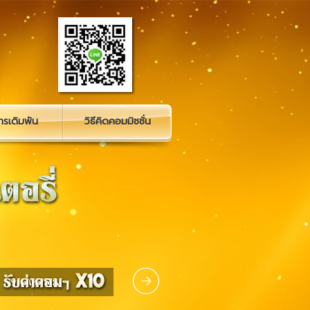
รเดิมพัน
วิธีคิดคอมมิชชั่น