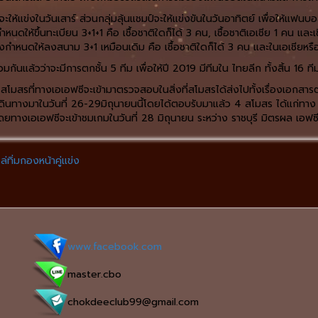
ะให้แข่งในวันเสาร์ ส่วนกลุ่มลุ้นแชมป์จะให้แข่งขันในวันอาทิตย์ เพื่อให้แฟน
นดให้ขึ้นทะเบียน 3+1+1 คือ เชื้อชาติใดก็ได้ 3 คน, เชื้อชาติเอเชีย 1 คน และเช
ังกำหนดให้ลงสนาม 3+1 เหมือนเดิม คือ เชื้อชาติใดก็ได้ 3 คน และในเอเชียหรื
กันแล้วว่าจะมีการตกชั้น 5 ทีม เพื่อให้ปี 2019 มีทีมใน ไทยลีก ทั้งสิ้น 16
สรที่ทางเอเอฟซีจะเข้ามาตรวจสอบในสิ่งที่สโมสรได้ส่งไปทั้งเรื่องเอกสาร
ดินทางมาในวันที่ 26-29มิถุนายนนี้โดยได้ตอบรับมาแล้ว 4 สโมสร ได้แก่ทาง
โดยทางเอเอฟซีจะเข้าชมเกมในวันที่ 28 มิถุนายน ระหว่าง ราชบุรี มิตรผล เอฟ
ทิ่มกองหน้าคู่แข่ง
www.facebook.com
master.cbo
chokdeeclub99@gmail.com