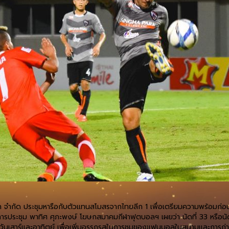
ก จำกัด ประชุมหารือกับตัวแทนสโมสรจากไทยลีก 1 เพื่อเตรียมความพร้อมก่อ
รประชุม พาทิศ ศุภะพงษ์ โฆษกสมาคมกีฬาฟุตบอลฯ เผยว่า นัดที่ 33 หรือนัด
ตะวันเสาร์และอาทิตย์ เพื่อเพิ่มอรรถรสในการชมของแฟนบอลในสนามและการ