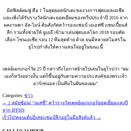
มิดฟิลด์ผมฟู คือ 1 ในสุดยอดนักเตะของวงการฟุตบอลเอเชีย
และเพิ่งได้รับรางวัลนักเตะยอดเยี่ยมของทวีปประจำปี 2016 จาก
ผลงานพา อัล-ไอน์ ต้นสังกัดคว้ารองแชมป์ เอเอฟซี แชมเปี้ยนส์
ลีก รวมทั้งช่วยให้ ยูเออี เข้ามาเล่นฟุตบอลโลก 2018 รอบคัด
เลือก โซนเอเชีย รอบ 12 ทีมสุดท้าย ด้วย จนมีหลายสโมสรใน
ยุโรปกำลังให้ความสนใจอยู่ในขณะนี้
เพลย์เมกเกอร์วัย 25 ปี กล่าวถึงโอกาสย้ายไปเล่นในยุโรปว่า “ผม
เองก็หวังอย่างงั้น แต่ก็ขึ้นอยู่กับตามความประสงค์ของพระเจ้า
อาร์เซน่อล เป็นทีมในฝันของผม”
Categories:
ข่าว
←
2 สมัยซ้อน! “เมสซี่” คว้ารางวัลเพลย์เมกเกอร์ยอดเยี่ยมแห่งปี
จาก IFFHS
เร็วไป!คอนเต้ปฏิเสธแชมป์ลีกอยู่ในมือสิงห์แล้ว
→
CALL US 24 HOUR