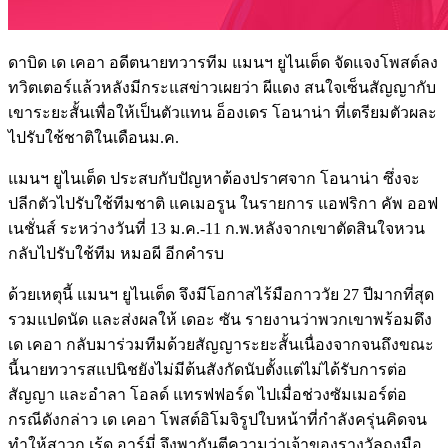
ดาบิด เด เคอา อดีตนายทวารทีม แมนฯ ยูไนเต็ด จัดแจงโพสต์ลง
ทวิตเตอร์แล้วหลังมีกระแสข่าวเผยว่า ผีแดง สนใจเซ็นสัญญากับ
เขาระยะสั้นเพื่อให้เป็นตัวแทน อ็องเดร โอนาน่า ที่เตรียมตัวผละ
ไปรับใช้ชาติในเดือนม.ค.
แมนฯ ยูไนเต็ด ประสบกับปัญหาต้องปราศจาก โอนาน่า ซึ่งจะ
ปลีกตัวไปรับใช้ทีมชาติ แคเมอรูน ในรายการ แอฟริกา คัพ ออฟ
เนชั่นส์ ระหว่างวันที่ 13 ม.ค.-11 ก.พ.หลังจากเขาตัดสินใจหวน
กลับไปรับใช้ทีม หมอผี อีกคำรบ
ด้วยเหตุนี้ แมนฯ ยูไนเต็ด จึงมีโอกาสไร้มือกาววัย 27 ปีมากที่สุด
รวมแปดนัด และส่งผลให้ เดอะ ซัน รายงานว่าพวกเขาพร้อมดึง
เด เคอา กลับมาร่วมทีมด้วยสัญญาระยะสั้นเนื่องจากจนถึงขณะ
นี้นายทวารสแปนิชยังไม่มีต้นสังกัดนับตั้งแต่ไม่ได้รับการต่อ
สัญญา และอำลา โอลด์ แทรฟฟอร์ด ไปเมื่อช่วงซัมเมอร์ต่อ
กรณีดังกล่าว เด เคอา โพสต์อิโมจิรูปใบหน้าที่กำลังครุ่นคิดจน
ทำให้สาวก เร้ด อาร์มี่ จึงพากันตีความว่าเจ้าของรางวัลถุงมือ