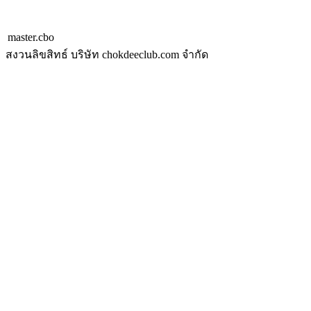
master.cbo
สงวนลิขสิทธ์ บริษัท chokdeeclub.com จำกัด