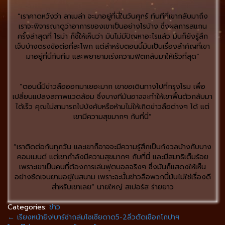
“เราคาดหวังว่า ลาเมล่า จะมาอยู่ที่นี่ในวันศุกร์ ทันทีที่เขากลับมาถึง
เราจะพิจารณาดูว่าอาการของเขาเป็นอย่างไรบ้าง ซึ่งผลการสแกน
ครั้งล่าสุดที่ โรม่า ก็ชี้ให้เห็นว่า มันไม่มีปัญหาอะไรแล้ว มันก็ยังรู้สึก
เจ็บบ้างตรงข้อต่อที่สะโพก แต่สำหรับตอนนี้มันเป็นเรื่องสำคัญที่เขา
มาอยู่ที่นี่กับทีม และพยายามเร่งความฟิตกลับมาให้เร็วที่สุด”
“ตอนนี้มีข่าวลือออกมาเยอะมาก เขาขอเดินทางไปที่กรุงโรม เพื่อ
เปลี่ยนแปลงสภาพแวดล้อม ซึ่งบางทีมันอาจจะทำให้เขาฟื้นตัวกลับมา
ได้เร็ว คุณไม่สามารถไปบังคับหรือห้ามไม่ให้เกิดข่าวลือต่างๆ ได้ แต่
เขามีความสุขมากๆ กับที่นี่”
“เราติดต่อกันทุกวัน และเขาก็อาจจะมีความรู้สึกเป็นกังวลบ้างกับบาง
คอมเมนต์ แต่เขากำลังมีความสุขมากๆ กับที่นี่ และมีสมาธิเต็มร้อย
เพราะเขาเป็นคนที่ต้องการเล่นฟุตบอลจริงๆ ซึ่งมันก็แสดงให้เห็น
อย่างชัดเจนยามอยู่ในสนาม เพราะฉะนั้นข่าวลือพวกนี้มันไม่ใช่เรื่องดี
สำหรับเขาเลย” นายใหญ่ สเปอร์ส ร่ายยาว
Categories:
ข่าว
←
เรียงหน้ายิง!บาร์ซ่าถล่มโซเซียดาด5-2ลิ่วตัดเชือกโกปาฯ