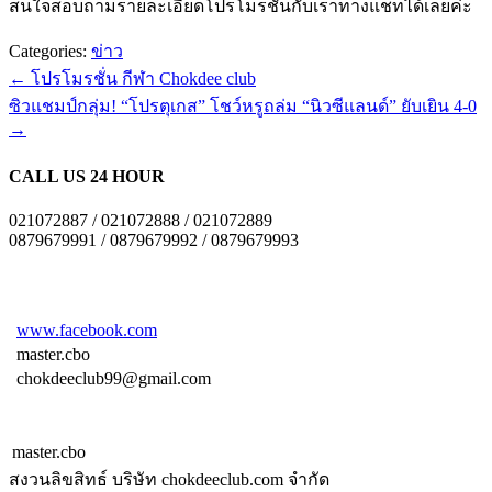
สนใจสอบถามรายละเอียดโปรโมรชั่นกับเราทางแชทได้เลยค่ะ
Categories:
ข่าว
←
โปรโมรชั่น กีฬา Chokdee club
ซิวแชมป์กลุ่ม! “โปรตุเกส” โชว์หรูถล่ม “นิวซีแลนด์” ยับเยิน 4-0
→
CALL US 24 HOUR
021072887 / 021072888 / 021072889
0879679991 / 0879679992 / 0879679993
www.facebook.com
master.cbo
chokdeeclub99@gmail.com
master.cbo
สงวนลิขสิทธ์ บริษัท chokdeeclub.com จำกัด