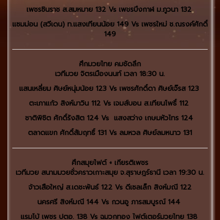
เพชรชินราช ส.สมหมาย 132 Vs เพชรบึงกาฬ ม.ภูวนา 132
แซมม่อน (สวีเดน) ท.แสงเทียนน้อย 149 Vs เพชรใหม่ ช.ณรงค์ศักดิ์
149
ศึกมวยไทย คมชัดลึก
เวทีมวย จิตรเมืองนนท์ เวลา 18:30 น.
แสนเหลี่ยม ศิษย์หนุ่มน้อย 123 Vs เพชรศักดิ์ดา ศิษย์เจ๊รส 123
ตะเภาแก้ว สิงห์มาวิน 112 Vs เจมส์บอน ส.เทียนโพธิ์ 112
ชาติพิชิต ศักดิ์รังสิต 124 Vs แสงสว่าง เกษมหัวไทร 124
ตลาดแขก ศักดิ์สัมฤทธิ์ 131 Vs ลมหวล ศิษย์ลมหนาว 131
ศึกสมุยไฟต์ + เกียรติเพชร
เวทีมวย สนามมวยชั่วคราวเกาะสมุย จ.สุราษฎร์ธานี เวลา 19:30 น.
จ้าวเสือใหญ่ ส.เดชะพันธ์ 122 Vs ดีเซลเล็ก สิงห์มณี 122
นครศรี สิงห์มณี 144 Vs กวนอู ภารสมบูรณ์ 144
แรมโบ้ เพชร ปตอ. 138 Vs ฉมวกทอง ไฟต์เตอร์มวยไทย 138