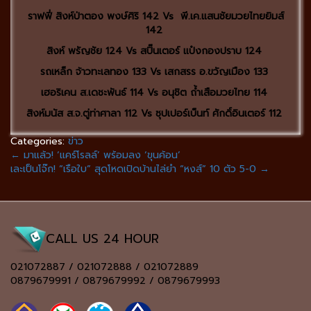
ราฟฟี่ สิงห์ป่าตอง พงษ์ศิริ 142 Vs พี.เค.แสนชัยมวยไทยยิมส์
142
สิงห์ พรัญชัย 124 Vs สปิ๊นเตอร์ แป๋งกองปราบ 124
รถเหล็ก จ้าวทะเลทอง 133 Vs เสกสรร อ.ขวัญเมือง 133
เฮอริเคน ส.เดชะพันธ์ 114 Vs อนุชิต ถ้ำเสือมวยไทย 114
สิงห์มนัส ส.จ.ตู่ท่าศาลา 112 Vs ซุปเปอร์เบ็นท์ ศักดิ์อินเตอร์ 112
Categories:
ข่าว
←
มาแล้ว! ‘แคร์โรลล์’ พร้อมลง ‘ขุนค้อน’
เละเป็นโจ๊ก! “เรือใบ” สุดโหดเปิดบ้านไล่ยำ “หงส์” 10 ตัว 5-0
→
CALL US 24 HOUR
021072887 / 021072888 / 021072889
0879679991 / 0879679992 / 0879679993