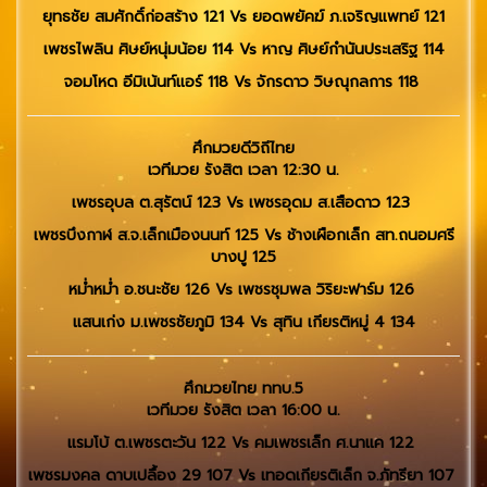
ยุทธชัย สมศักดิ์ก่อสร้าง 121 Vs ยอดพยัคฆ์ ภ.เจริญแพทย์ 121
เพชรไพลิน ศิษย์หนุ่มน้อย 114 Vs หาญ ศิษย์กำนันประเสริฐ 114
จอมโหด อีมิเน้นท์แอร์ 118 Vs จักรดาว วิษณุกลการ 118
ศึกมวยดีวิถีไทย
เวทีมวย รังสิต เวลา 12:30 น.
เพชรอุบล ต.สุรัตน์ 123 Vs เพชรอุดม ส.เสือดาว 123
เพชรบึงกาฬ ส.จ.เล็กเมืองนนท์ 125 Vs ช้างเผือกเล็ก สท.ถนอมศรี
บางปู 125
หม่ำหม่ำ อ.ชนะชัย 126 Vs เพชรชุมพล วิริยะฟาร์ม 126
แสนเก่ง ม.เพชรชัยภูมิ 134 Vs สุทิน เกียรติหมู่ 4 134
ศึกมวยไทย ททบ.5
เวทีมวย รังสิต เวลา 16:00 น.
แรมโบ้ ต.เพชรตะวัน 122 Vs คมเพชรเล็ก ศ.นาแค 122
เพชรมงคล ดาบเปลื้อง 29 107 Vs เทอดเกียรติเล็ก จ.ภัทรียา 107