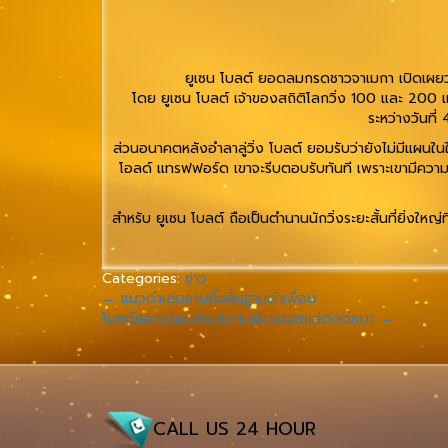
ยูเซน โบลต์ ยอดลมกรดชาวจาเมกา เปิดเผยว่าย
โดย ยูเซน โบลต์ เจ้าของสถิติโลกวิ่ง 100 และ 200 
ระหว่างวันที
ส่วนอนาคตหลังอำลาลู่วิ่ง โบลต์ ยอมรับว่ายังไม่มีแผนในใ
โอลด์ แทรฟฟอร์ด เขาจะรีบตอบรับทันที เพราะเขามีความใ
สำหรับ ยูเซน โบลต์ ถือเป็นตำนานนักวิ่งระยะสั้นที่ยิ่ง
Categories:
ข่าว
←
แมวดำเล่นงานกิ๊บสันฐานด่าเพื่อน
โบลต์เผยพร้อมค้าแข้งกับผีแดงขอแค่ติดต่อมา
→
CALL US 24 HOUR