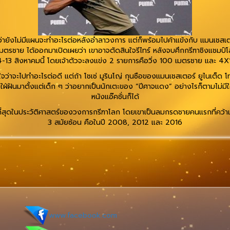
ังไม่มีแผนจะทำอะไรต่อหลังอำลาวงการ แต่ก็พร้อมไปค้าแข้งกับ แมนเชสเตอร์
เมตรชาย ได้ออกมาเปิดเผยว่า เขาอาจตัดสินใจรีไทร์ หลังจบศึกกรีฑาชิงแชมป์
่ 4-13 สิงหาคมนี้ โดยเจ้าตัวจะลงแข่ง 2 รายการคือวิ่ง 100 เมตรชาย และ 
จว่าจะไปทำอะไรต่อดี แต่ถ้า โชเซ่ มูรินโญ่ กุนซือของแมนเชสเตอร์ ยูไนเต็ด 
ฝ่ฝันมาตั้งแต่เด็ก ๆ ว่าอยากเป็นนักเตะของ “ปีศาจแดง” อย่างไรก็ตามไม่ม
หนังแอ๊คชั่นก็ได้
ใหญ่ที่สุดในประวัติศาสตร์ของวงการกรีฑาโลก โดยเขาเป็นลมกรดชายคนแรกที่คว
3 สมัยซ้อน คือในปี 2008, 2012 และ 2016
www.facebook.com