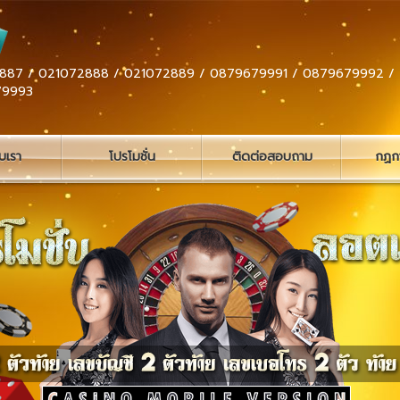
887 / 021072888 / 021072889 / 0879679991 / 0879679992 /
79993
ับเรา
โปรโมชั่น
ติดต่อสอบถาม
กฏกา