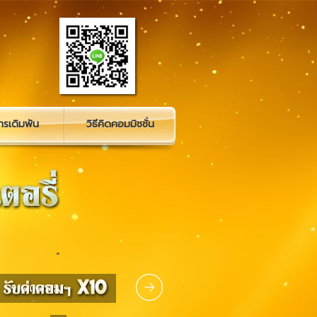
รเดิมพัน
วิธีคิดคอมมิชชั่น