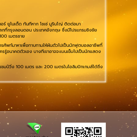
 ยูไนเต็ด ทันทีหาก โชเซ่ มูรินโญ่ ติดต่อมา
โลกที่กรุงลอนดอน ประเทศอังกฤษ ซึ่งมีโปรแกรมชิงชัย
4X100 เมตรชาย
โทรศัพท์มาหาเพื่อทาบทามให้ผันตัวไปเป็นนักฟุตบอลอาชีพที่
ีใครรู้อนาคตตัวเอง บางทีเขาอาจจะเบนเข็มไปเป็นนักแสดง
้าแชมป์วิ่ง 100 เมตร และ 200 เมตรในโอลิมปิกเกมส์ได้ถึง