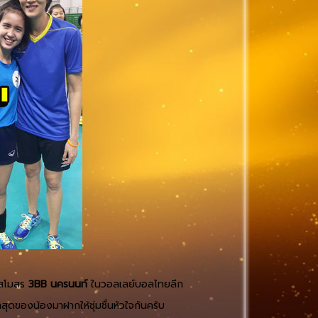
งสโมสร
3BB นครนนท์
ในวอลเลย์บอลไทยลีก
่าสุดของน้องมาฝากให้ชุ่มชื่นหัวใจกันครับ