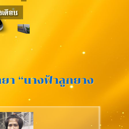
ายา “นางฟ้าลูกยาง