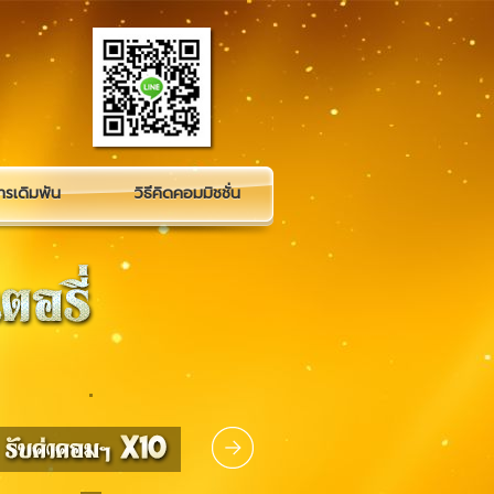
รเดิมพัน
วิธีคิดคอมมิชชั่น