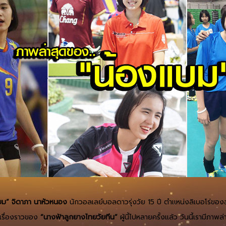
บม” จิดาภา นาหัวหนอง
นักวอลเลย์บอลดาวรุ่งวัย 15 ปี ตำแหน่งลิเบอโร่ขอ
รื่องราวของ
“นางฟ้าลูกยางไทยวัยทีน”
ผู้นี้ไปหลายครั้งแล้ว วันนี้เรามีภาพล