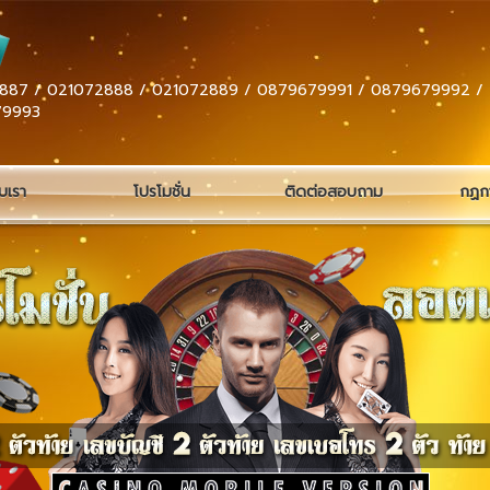
887 / 021072888 / 021072889 / 0879679991 / 0879679992 /
79993
ับเรา
โปรโมชั่น
ติดต่อสอบถาม
กฏกา