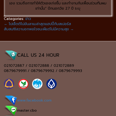
เอง รวมถึงการทำให้ตัวเองเก่งขึ้น และทำงานกับเพื่อนร่วมทีมผม
เท่านั้น” ปีกนอกวัย 27 ปี ระบุ
Categories:
ข่าว
←
โปเช็ตติโน่ยันลาเมล่าสุดแฮปปี้กับสเปอร์ส
สับสน!ซิลวาบอกพอใจชนะผีแต่ไม่มีความสุข
→
CALL US 24 HOUR
021072887 / 021072888 / 021072889
0879679991 / 0879679992 / 0879679993
www.facebook.com
master.cbo