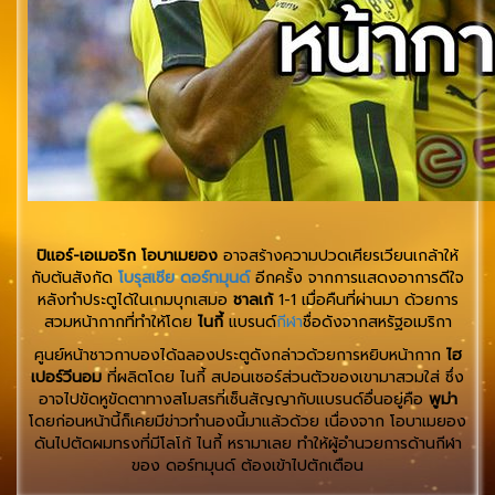
ปิแอร์-เอเมอริก โอบาเมยอง
อาจสร้างความปวดเศียรเวียนเกล้าให้
กับต้นสังกัด
โบรุสเซีย ดอร์ทมุนด์
อีกครั้ง จากการแสดงอาการดีใจ
หลังทำประตูได้ในเกมบุกเสมอ
ชาลเก้
1-1 เมื่อคืนที่ผ่านมา ด้วยการ
สวมหน้ากากที่ทำให้โดย
ไนกี้
แบรนด์
กีฬา
ชื่อดังจากสหรัฐอเมริกา
ศูนย์หน้าชาวกาบองได้ฉลองประตูดังกล่าวด้วยการหยิบหน้ากาก
ไฮ
เปอร์วีนอม
ที่ผลิตโดย ไนกี้ สปอนเซอร์ส่วนตัวของเขามาสวมใส่ ซึ่ง
อาจไปขัดหูขัดตาทางสโมสรที่เซ็นสัญญากับแบรนด์อื่นอยู่คือ
พูม่า
โดยก่อนหน้านี้ก็เคยมีข่าวทำนองนี้มาแล้วด้วย เนื่องจาก โอบาเมยอง
ดันไปตัดผมทรงที่มีโลโก้ ไนกี้ หรามาเลย ทำให้ผู้อำนวยการด้านกีฬา
ของ ดอร์ทมุนด์ ต้องเข้าไปตักเตือน