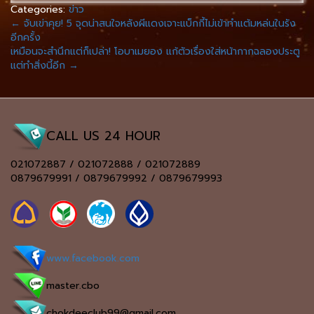
Categories:
ข่าว
←
จับเข่าคุย! 5 จุดน่าสนใจหลังผีแดงเจาะแบ็กกี้ไม่เข้าทำแต้มหล่นในรัง
อีกครั้ง
เหมือนจะสำนึกแต่ก็เปล่า! โอบาเมยอง แก้ตัวเรื่องใส่หน้ากากฉลองประตู
แต่ทำสิ่งนี้อีก
→
CALL US 24 HOUR
021072887 / 021072888 / 021072889
0879679991 / 0879679992 / 0879679993
www.facebook.com
master.cbo
chokdeeclub99@gmail.com