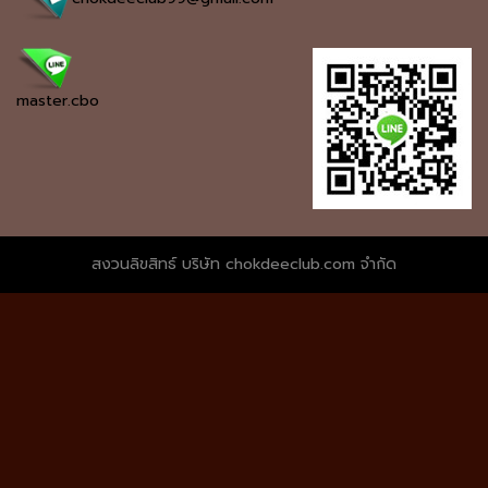
master.cbo
สงวนลิขสิทธ์ บริษัท chokdeeclub.com จำกัด