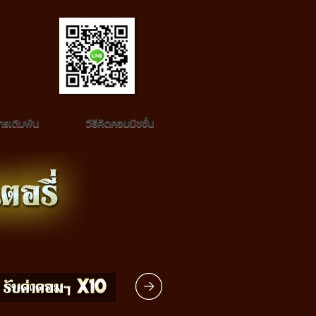
รเดิมพัน
วิธีคิดคอมมิชชั่น