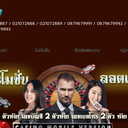
887 / 021072888 / 021072889 / 0879679991 / 0879679992 /
79993
ับเรา
โปรโมชั่น
ติดต่อสอบถาม
กฏกา