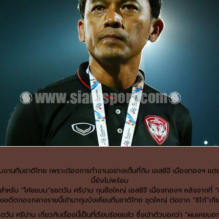
รับงานทีมชาติไทย เพราะต้องการทำงานอย่างเต็มที่กับ เอสซีจี เมืองทองฯ แ
นี้ยังไม่พร้อม
 “โค้ชแบน”ธชตวัน ศรีปาน กุนซือใหญ่ เอสซีจี เมืองทองฯ หลังจากที่ “
งอดีตกองกลางรายนี้เข้ามากุมบังเหียนทีมชาติไทย ชุดใหญ่ ต่อจาก “ซิโก้”เกียร
วัน ศรีปาน เกี่ยวกับเรื่องนี้เป็นที่เรียบร้อยแล้ว ซึ่งเจ้าตัวบอกว่า “ผมเคยบอ