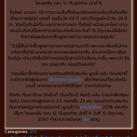
โซนเอเชีย รอบ 12 ทีมสุดท้าย นัดที่ 8
ธีรศิลป์ แดงดา มีอาการบาดเจ็บที่หลังแต่ยังขอร่วมซ้อมกับทีมเพื่อ
เช็คอาการต่อไป ขณะที่ กุนซือวัย 63 ปี กล่าวถึงศูนย์หน้าวัย 29 ปี
ว่า “ยังเร็วเกินไปที่จะบอกว่าอาการของ ธีรศิลป์ หนักขนาดไหน เราจะ
ประเมินกันไปเรื่อยๆว่าจะพร้อมสำหรับเกมวันที่ 13 มิถุนายนนี้หรือไม่
ซึ่งเรามีแผนในการฟื้นฟูสภาพร่างกายของเขาอยู่แล้ว”
“วันนี้เป็นการฟื้นฟูสภาพร่างกายกันตามปกติ เพราะเราเพิ่งเดินทาง
กลับมาซึ่งใช้เวลาค่อนข้างนานพอสมควรครับ ส่วนการเรียก สุริยา
สิงห์มุ้ย เข้ามาก็เพื่อให้ตำแหน่งแบ็คซ้ายมีตัวเลือกมากขึ้น เพราะว่า ธีร
าทร บุญมาทัน ถอนตัวออกไป”
“ตอนนี้เราก็เตรียมความพร้อมสำหรับพบกับ ยูเออี แล้ว ก่อนหน้านี้
เรามีการพักผู้เล่นจาก
เมืองทอง ยูไนเต็ด
เพื่อให้พร้อมที่สุดสำหรับ
เกมนี้ เราจะพยายามทำให้ดีที่สุด” ราเยวัชปิดท้าย
สำหรับ ทีมชาติไทย ยังยึดที่ เกียรติธานี คันทรี คลับ ปักหลักฝึกซ้อม
ต่อไป โดยจะตัดผู้เล่นจาก 24 คนเหลือ 23 คน ก่อนเปิดบ้านพบกับ
ทีมชาติสหรัฐอาหรับเอมิเรตส์ (ยูเออี) ใน
ฟุตบอลโลก
2018 รอบคัด
เลือก โซนเอเชีย รอบ 12 ทีมสุดท้าย นัดที่ 8 วันที่ 13 มิถุนายน
2560 ที่สนามราชมังคลา
กีฬา
สถาน
Categories:
ข่าว