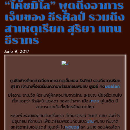
“โค้ชมิโล” พูดถึงอาการ
เจ็บของ ธีรศิลป์ รวมถึง
สาเหตุเรียก สุริยา แทน
ธีราทร
June 9, 2017
กุนซือช้างศึกกล่าวถึงอาการบาดเจ็บของ ธีรศิลป์ รวมถึงการเรียก
สุริยา เข้ามาเพื่อเตรียมความพร้อมก่อนพบกับ ยูเออี คัด
บอลโลก
มิโลวาน ราเยวัช หัวหน้าผู้ฝึกสอนทีมชาติไทย เผยขณะนี้ยังเร็วเกินไป
ที่จะบอกว่า ธีรศิลป์ แดงดา กองหน้าจาก เมือง
ทอง
ยูไนเต็ด มี
อาการบาดเจ็บที่หลังหนักขนาดไหน
หลังเพิ่งร่วมซ้อมกับทีมครั้งแรก ที่เกียรติธานี คันทรี คลับ วันที่ 8
มิถุนายน ที่ผ่านมา เพื่อเตรียมพร้อมก่อนเปิด
บ้าน
พบกับ ทีมชาติ
สหรัฐอาหรับเอมิเรตส์ (ยูเออี) ใน
ฟุตบอล
โลก 2018 รอบคัดเลือก