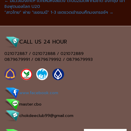
←
มีแววแจ้งเกิด!! เด็กใหม่หงส์แดง ตะบัน2เม็ดพาทีมชาติ อังกฤษ เข้า
ชิงฟุตบอลโลก U20
“สาวไทย” พ่าย “เยอรมนี” 1-3 เซตชวดเข้ารอบศึกมงเทรอซ์ฯ
→
CALL US 24 HOUR
021072887 / 021072888 / 021072889
0879679991 / 0879679992 / 0879679993
www.facebook.com
master.cbo
chokdeeclub99@gmail.com