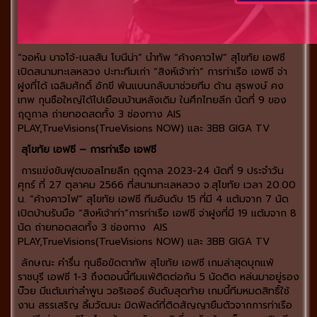
“จอห์น บาจโจ้-เนลสัน โบนีน่า” นำทัพ “ค้างคาวไฟ” สุโขทัย เอฟซี
เปิดสนามทะเลหลวง ปะทะทีมเก่า “สิงห์เจ้าท่า” การท่าเรือ เอฟซี จ่า
ฝูงที่ได้ เฉลิมศักดิ์ อักขี พ้นแบนกลับมาช่วยทีม ด้าน สุรพงษ์ คง
เทพ กุนซือใหญ่ได้ไปเยือนบ้านหลังเดิม ในศึกไทยลีก นัดที่ 9 ของ
ฤดูกาล ถ่ายทอดสดทั้ง 3 ช่องทาง AIS
PLAY,TrueVisions(TrueVisions NOW) และ 3BB GIGA TV
สุโขทัย เอฟซี – การท่าเรือ เอฟซี
การแข่งขันฟุตบอลไทยลีก ฤดูกาล 2023-24 นัดที่ 9 ประจำวัน
ศุกร์ ที่ 27 ตุลาคม 2566 ที่สนามทะเลหลวง จ.สุโขทัย เวลา 20.00
น. “ค้างคาวไฟ” สุโขทัย เอฟซี ทีมอันดับ 15 ที่มี 4 แต้มจาก 7 นัด
เปิดบ้านรับมือ “สิงห์เจ้าท่า”การท่าเรือ เอฟซี จ่าฝูงที่มี 19 แต้มจาก 8
นัด ถ่ายทอดสดทั้ง 3 ช่องทาง AIS
PLAY,TrueVisions(TrueVisions NOW) และ 3BB GIGA TV
ลักษณะ คำรื่น กุนซือขัดตาทัพ สุโขทัย เอฟซี เกมล่าสุดบุกแพ้
ราชบุรี เอฟซี 1-3 ถึงตอนนี้ทีมแพ้ติดต่อกัน 5 นัดติด หล่นมาอยู่รอง
บ๊วย มีแต้มเท่าลำพูน วอริเออร์ อันดับสุดท้าย เกมนี้ทีมหมดสิทธิ์ใช้
งาน สรรเสริญ ลิ้มวัฒนะ มิดฟิลด์ที่ติดสัญญายืมตัวจากการท่าเรือ