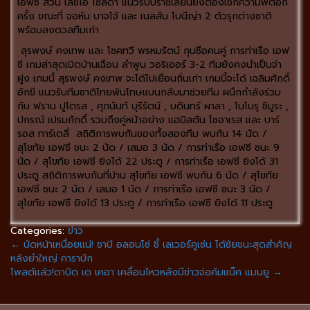
เอฟซี ส่วน เลซิโอ โซลด้า แนวรับบราซิเลี่ยนยังต้องเช็กความฟิตอีก
ครั้ง ขณะที่ จอห์น บาจโจ้ และ เนลสัน โบนีญ่า 2 ตัวรุกต่างชาติ
พร้อมลงดวลทีมเก่า
สุรพงษ์ คงเทพ และ โชคทวี พรหมรัตน์ กุนซือคนคู่ การท่าเรือ เอฟ
ซี เกมล่าสุดเปิดบ้านเฉือน ลำพูน วอริเออร์ 3-2 ทีมยังคงนำเป็นจ่า
ฝูง เกมนี้ สุรพงษ์ คงเทพ จะได้ไปเยือนถิ่นเก่า เกมนี้จะได้ เฉลิมศักดิ์
อักขี แนวรับทีมชาติไทยพ้นโทษแบนกลับมาช่วยทีม ผนึกกำลังร่วม
กับ ฟราน ปูโตรส , ศุภนันท์ บุรีรัตน์ , บดินทร์ ผาลา , โนโบรุ ชิมูระ ,
ปกรณ์ เปรมภักดิ์ รวมถึงคู่หน้าอย่าง แฮมิลตัน โซอาเรส และ บาร์
รอส ทาร์เดลี่ สถิติการพบกันของทั้งสองทีม พบกัน 14 นัด /
สุโขทัย เอฟซี ชนะ 2 นัด / เสมอ 3 นัด / การท่าเรือ เอฟซี ชนะ 9
นัด / สุโขทัย เอฟซี ยิงได้ 22 ประตู / การท่าเรือ เอฟซี ยิงได้ 31
ประตู สถิติการพบกันที่บ้าน สุโขทัย เอฟซี พบกัน 6 นัด / สุโขทัย
เอฟซี ชนะ 2 นัด / เสมอ 1 นัด / การท่าเรือ เอฟซี ชนะ 3 นัด /
สุโขทัย เอฟซี ยิงได้ 13 ประตู / การท่าเรือ เอฟซี ยิงได้ 11 ประตู
Categories:
ข่าว
←
นัดหน้าเหนื่อยแน่! ชาบี อลอนโซ่ ชี้ เลเวอร์คูเซ่น ได้ชัยชนะสุดสำคัญ
หลังยำใหญ่ คาราบัก
โพสต์แล้ว!ดาบิด เด เคอา เคลื่อนไหวหลังมีข่าวจ่อคัมแบ็ค แมนยู
→