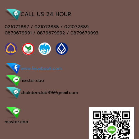
CALL US 24 HOUR
021072887 / 021072888 / 021072889
0879679991 / 0879679992 / 0879679993
www.facebook.com
master.cbo
chokdeeclub99@gmail.com
master.cbo