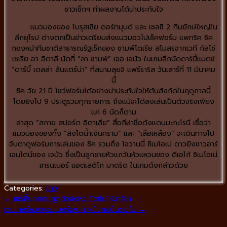
ชาวเช็กฯ ทำผลงานได้น่าประทับใจ
แมวมองของ โบรุสเซีย ดอร์ทมุนด์ และ เชลซี 2 ทีมยักษ์ใหญ่ใน
ลีกยุโรป ต่างตกเป็นข่าวเตรียมส่งแมวมอวไปเช็คฟอร์ม แพทริค ชิค
กองหน้าทีมชาติสาธารณรัฐเช็กของ ซามพ์โดเรีย สโมสรจากเวที กัลโช่
เซเรีย อา อิตาลี นัดที่ “ลา ซามพ์” เจอ เจนัว ในเกมลีกนัดดาร์บี้แมตช์
“ดาร์บี้ เดลล่า ลันแตร์น่า” ที่สนามลุยจิ แฟร์ราริส วันเสาร์ที่ 11 มีนาคม
นี้
ชิค วัย 21 ปี โชว์ฟอร์มได้อย่างน่าประทับใจให้ต้นสังกัดในฤดูกาลนี้
โดยยิงไป 9 ประตูรวมทุกรายการ ถึงแม้จะได้ลงเล่นเป็นตัวจริงเพียง
แค่ 6 นัดก็ตาม
ล่าสุด “สกาย สปอร์ต อิตาเลีย” สื่อกีฬาชื่อดังแดนมะกะโรนี เชื่อว่า
แมวมองของทั้ง “สิงโตน้ำเงินคราม” และ “เสือเหลือง” จะเดินทางไป
จับตาดูฟอร์มการเล่นของ ชิค รวมถึง โจวานนี่ ซิเมโอเน่ ดาวยิงชาวอาร์
เจนไตน์ของ เจนัว ซึ่งเป็นลูกชายหัวแกว้นหัวแหวนของ ดีเอโก้ ซิเมโอเน่
เทรนเนอร์ แอตเลติโก มาดริด ในเกมดังกล่าวด้วย
Categories:
ข่าว
←
เซร์กี้บอกทุ่มสุดตัวจังหวะซัดชัยให้บาร์ซ่า
เวนเกอร์หวังแชมเบอร์เลนค้าแข้งกับปืนต่อไป
→