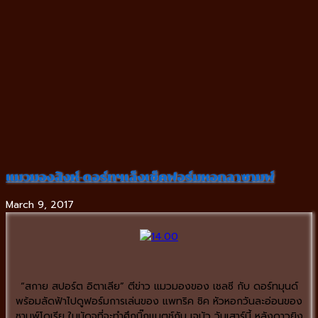
แมวมองสิงห์-ดอร์ทฯเล็งเช็คฟอร์มหอกลาซามพ์
March 9, 2017
“สกาย สปอร์ต อิตาเลีย” ตีข่าว แมวมองของ เชลซี กับ ดอร์ทมุนด์
พร้อมลัดฟ้าไปดูฟอร์มการเล่นของ แพทริค ชิค หัวหอกวันละอ่อนของ
ซามพ์โดเรีย ในนัดจที่จะทำศึกบิ๊กแมตช์กับ เจนัว วันเสาร์นี้ หลังดาวยิง