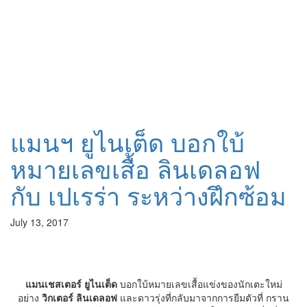
แมนฯ ยูไนเต็ด บอกใบ้
หมายเลขเสื้อ ลินเดลอฟ
กับ เปเรร่า ระหว่างฝึกซ้อม
July 13, 2017
แมนเชสเตอร์ ยูไนเต็ด
บอกใบ้หมายเลขเสื้อแข่งของนักเตะใหม่
อย่าง
วิกเตอร์ ลินเดลอฟ
และดาวรุ่งที่กลับมาจากการยืมตัวที่ กราน