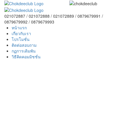
021072887 / 021072888 / 021072889 / 0879679991 /
0879679992 / 0879679993
หน้าแรก
เกี่ยวกับเรา
โปรโมชั่น
ติดต่อสอบถาม
กฏการเดิมพัน
วิธีคิดคอมมิชชั่น