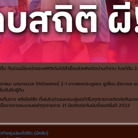
นเต็ด ทีมร่วมเมืองเจ้าของสถิติเดิมได้สำเร็จแล้วหลังเปิดบ้านกำราบ ไบรท์ตัน 
านเอาชนะ นกนางนวล ได้ด้วยสกอร์ 2-1 จากสองประตูของ ฮูเลี่ยน อัลวาเรซ และ เ
ิ่มต้นปีปฏิทิน
ป็นทีมจาก พรีเมียร์ลีก ที่เล่นในบ้านและชนะคู่แข่งได้ในทุกรายการติดต่อกันมา
ำเร็จจากการชนะเกมเหย้าทุกรายการ 21 นัดติดต่อกันนับตั้งแต่เริ่มปี 2023
ายรุ่นน้องได้ซัด (มีคลิป)