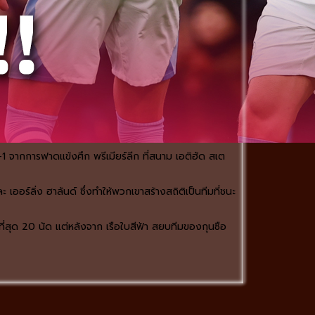
2-1 จากการฟาดแข้งศึก พรีเมียร์ลีก ที่สนาม เอติฮัด สเต
ออร์ลิ่ง ฮาลันด์ ซึ่งทำให้พวกเขาสร้างสถิติเป็นทีมที่ชนะ
กที่สุด 20 นัด แต่หลังจาก เรือใบสีฟ้า สยบทีมของกุนซือ