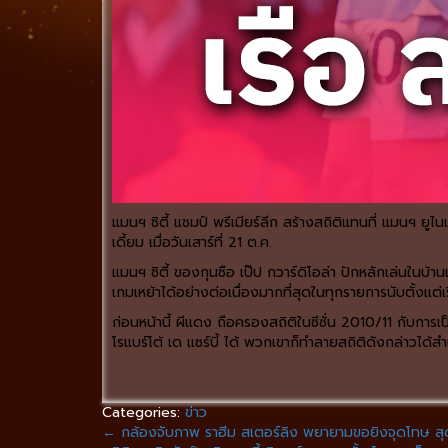
แมนฯ ซิตี้ แชมป์ พรีเมียร์ลีก สร้างสถิติแทนที่ แมนฯ ยูไ
เดี้ยม เมื่อวันเสาร์ที่ 21 ต.ค.
แมนฯ ซิตี้ ของกุนซือ เป๊ป กวาร์ดิโอล่า ปักหลักเล่นในบ้
เกมเหย้าได้อย่างต่อเนื่องมากที่สุดในทุกรายการนับตั้งแต่เร
ก่อนหน้านี้ ผีแดง ถือครองสถิติในซีซั่น 2010/11 กับการเ
โรแบร์โต้ เด แซร์บี้ ได้ พวกเขาก็ทำลายสถิติดังกล่าวได้ส
Categories:
ข่าว
←
กล้องจับภาพ ราฮีม สเตอร์ลิง พยายามขอยิงจุดโทษ สุดท้