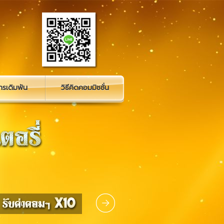
รเดิมพัน
วิธีคิดคอมมิชชั่น