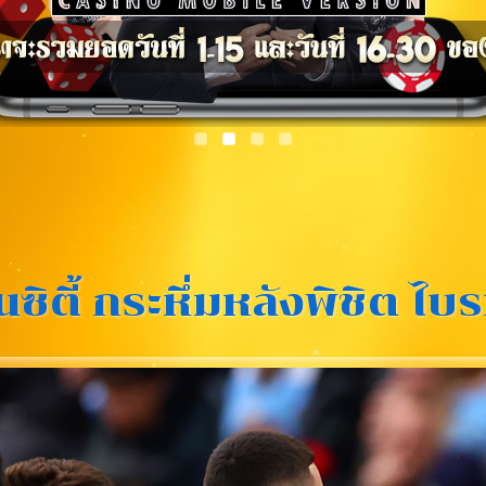
ซิตี้ กระหึ่มหลังพิชิต ไบร