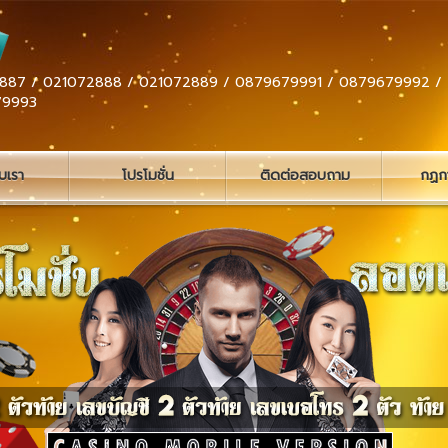
887 / 021072888 / 021072889 / 0879679991 / 0879679992 /
79993
ับเรา
โปรโมชั่น
ติดต่อสอบถาม
กฏกา