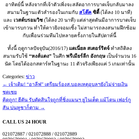
อาทิตย์นี้ หลังจากที่เจ้าตัวเพิ่งจะสลัดอาการบาดเจ็บกลับมาลง
สนามในฐานะตัวสำรองในเกมกับ
สโต๊ค
ซิตี้
(ได้ลง 10 นาที)
และ
เวสต์บรอมวิช
(ได้ลง 20 นาที) แต่ล่าสุดดันมีอาการบาดเจ็บ
เข้ามารบกวน ทำให้ดาวยิงจอมเซิ้ง ไม่สามารถลงสนามฝึกซ้อม
กับเพื่อนร่วมทีมไปหลายครั้งภายในสัปดาห์นี้
ทั้งนี้ ฤดูกาลปัจจุบัน(2016/17)
แดเนี่ยล สเตอร์ริดจ์
ทำสถิติลง
สนามรับใช้
“หงส์แดง”
ในศึก
พรีเมียร์ลีก อังกฤษ
เป็นจำนวน 16
นัด โดยได้ออกสตาร์ทในฐานะ 11 ตัวจริงเพียงแค่ 5 เกมเท่านั้น
Categories:
ข่าว
←
เจ้าเดิม! “อาลีฟ” เตรียมร้องส.บอลเหตุอุบลฯยังไม่จ่ายเงิน
ชดเชย
คิดถูก! ฮีตัน รับตัดสินใจถูกที่ชิ่งแมนฯ ยูไนเต็ด แม้โดน เฟอร์กู
สัน บ่นหูชาก็ตาม
→
CALL US 24 HOUR
021072887 / 021072888 / 021072889