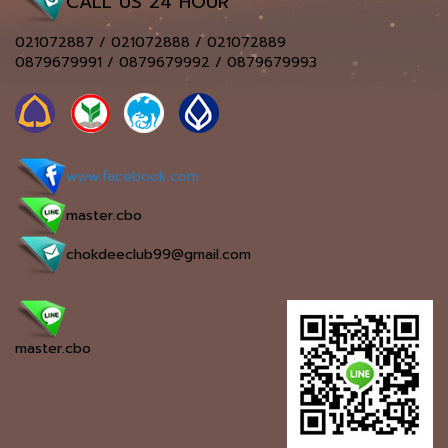
CALL US 24 HOUR
021072887 / 021072888 / 021072889
0879679991 / 0879679992 / 0879679993
www.facebook.com
master.cbo
chokdeeclub99@gmail.com
master.cbo