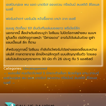
เอสปันญ่อล พบ แอต มาดริด! อองตวน กรีซมันน์ ลบสถิติ ลิโอเนล
เมสซี่
ฟอร์มเข้าตา! บอร์นมัธ หวังซื้อขาด เกปา จาก เชลซี
แมนยู ติดท็อป 10! อันดับทีมเล่นบอลยาว พรีเมียร์ลีก
นอกจากนี้ สื่อเจ้าเดิมยังระบุว่า โอซีเมน ไม่ปิดโอกาสย้ายซบ แมนฯ
ยูไนเต็ด ต่อให้ฤดูกาลหน้า “ปีศาจแดง” อาจไม่ได้เล่นในถ้วย ยูฟ่า
แชมเปี้ยนส์ ลีก ก็ตาม
สำหรับฤดูกาลนี้ โอซีเมน กำลังโชว์ฟอร์มได้อย่างยอดเยี่ยมระหว่าง
เล่นให้ กาลาตาซาราย ยักษ์ใหญ่ลีกตุรกี แบบสัญญายืมตัว โดยลง
เล่นไปแล้วรวมทุกรายการ 30 นัด ทำ 26 ประตู กับ 5 แอสซิสต์
Categories:
Uncategorized
←
แบรดลี่ย์ คนเดียวไม่พอ! 5 นักเตะตัวเลือก ลิเวอร์พูล แทน เทรนต์
เอสปันญ่อล พบ แอต มาดริด! อองตวน กรีซมันน์ ลบสถิติ ลิโอเนล
เมสซี่
→