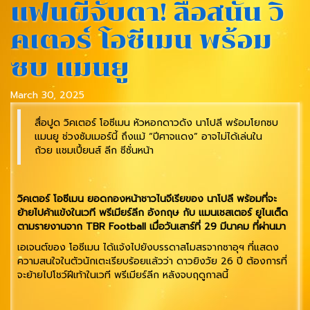
แฟนผีจับตา! ลือสนั่น วิ
คเตอร์ โอซีเมน พร้อม
ซบ แมนยู
March 30, 2025
สื่อปูด วิคเตอร์ โอซีเมน หัวหอกดาวดัง นาโปลี พร้อมโยกซบ
แมนยู ช่วงซัมเมอร์นี้ ถึงแม้ “ปีศาจแดง” อาจไม่ได้เล่นใน
ถ้วย แชมเปี้ยนส์ ลีก ซีซั่นหน้า
วิคเตอร์ โอซีเมน ยอดกองหน้าชาวไนจีเรียของ นาโปลี พร้อมที่จะ
ย้ายไปค้าแข้งในเวที พรีเมียร์ลีก อังกฤษ กับ แมนเชสเตอร์ ยูไนเต็ด
ตามรายงานจาก TBR Football เมื่อวันเสาร์ที่ 29 มีนาคม ที่ผ่านมา
เอเจนต์ของ โอซีเมน ได้แจ้งไปยังบรรดาสโมสรจากซาอุฯ ที่แสดง
ความสนใจในตัวนักเตะเรียบร้อยแล้วว่า ดาวยิงวัย 26 ปี ต้องการที่
จะย้ายไปโชว์ฝีเท้าในเวที พรีเมียร์ลีก หลังจบฤดูกาลนี้