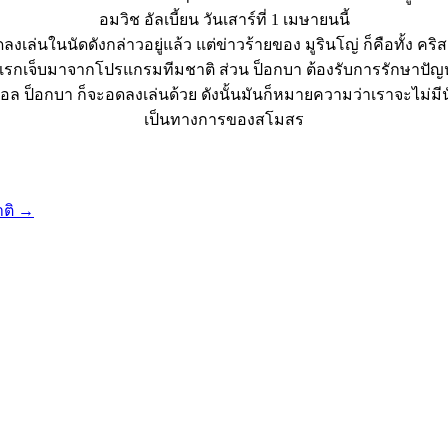
อมวิช อัลเบี้ยน วันเสาร์ที่ 1 เมษายนนี้
เล่นในนัดดังกล่าวอยู่แล้ว แต่ข่าวร้ายของ มูรินโญ่ ก็คือทั้ง คริ
ายแรกเจ็บมาจากโปรแกรมทีมชาติ ส่วน ป็อกบา ต้องรับการรักษาปัญหา
ล ป็อกบา ก็จะอดลงเล่นด้วย ดังนั้นมันก็หมายความว่าเราจะไม่มีน
เป็นทางการของสโมสร
าติ
→