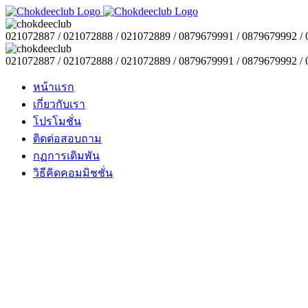
021072887 / 021072888 / 021072889 / 0879679991 / 0879679992 /
021072887 / 021072888 / 021072889 / 0879679991 / 0879679992 /
หน้าแรก
เกี่ยวกับเรา
โปรโมชั่น
ติดต่อสอบถาม
กฏการเดิมพัน
วิธีคิดคอมมิชชั่น