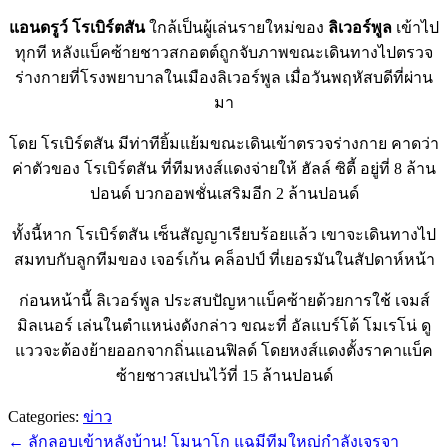
แอนดรูว์ โรเบิร์ตสัน
ใกล้เป็นผู้เล่นรายใหม่ของ
ลิเวอร์พูล
เข้าไป
ทุกที หลังแบ็คซ้ายชาวสกอตต์ถูกจับภาพขณะเดินทางไปตรวจ
ร่างกายที่โรงพยาบาลในเมืองลิเวอร์พูล เมื่อวันพฤหัสบดีที่ผ่าน
มา
โดย โรเบิร์ตสัน มีท่าทียิ้มแย้มขณะเดินเข้าตรวจร่างกาย คาดว่า
ค่าตัวของ โรเบิร์ตสัน ที่ทีมหงส์แดงจ่ายให้ ฮัลล์ ซิตี้ อยู่ที่ 8 ล้าน
ปอนด์ บวกออพชั่นเสริมอีก 2 ล้านปอนด์
ทั้งนี้หาก โรเบิร์ตสัน เซ็นสัญญาเรียบร้อยแล้ว เขาจะเดินทางไป
สมทบกับลูกทีมของ เจอร์เก้น คล็อปป์ ที่เยอรมันในสัปดาห์หน้า
ก่อนหน้านี้ ลิเวอร์พูล ประสบปัญหาแบ็คซ้ายด้วยการใช้ เจมส์
มิลเนอร์ เล่นในตำแหน่งดังกล่าว ขณะที่ อัลแบร์โต้ โมเรโน่ ดู
แววจะต้องย้ายออกจากถิ่นแอนฟิลด์ โดยหงส์แดงตั้งราคาแบ็ค
ซ้ายชาวสเปนไว้ที่ 15 ล้านปอนด์
Categories:
ข่าว
←
ลักลอบเข้าหลังบ้าน! โมนาโก แฉมีทีมใหญ่กำลังเจรจา