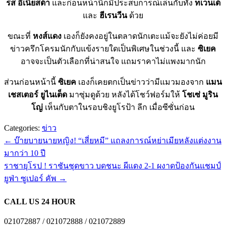
รส อิเนียสต้า
และก่อนหน้านี้ก็มีประสบการณ์เล่นกับทั้ง
ทเวนเต้
และ
ฮีเรนวีน
ด้วย
ขณะที่
หงส์แดง
เองก็ยังคงอยู่ในตลาดนักเตะแม้จะยังไม่ค่อยมี
ข่าวครึกโครมนักกับแข้งรายใดเป็นพิเศษในช่วงนี้ และ
ซิเยค
อาจจะเป็นตัวเลือกที่น่าสนใจ แถมราคาไม่แพงมากนัก
ส่วนก่อนหน้านี้
ซิเยค
เองก็เคยตกเป็นข่าวว่ามีแมวมองจาก
แมน
เชสเตอร์ ยูไนเต็ด
มาซุ่มดูด้วย หลังได้โชว์ฟอร์มให้
โชเซ่ มูริน
โญ่
เห็นกับตาในรอบชิงยูโรป้า ลีก เมื่อซีซั่นก่อน
Categories:
ข่าว
←
บ๊ายบายนายหญิง! “เสี่ยหมี” แถลงการณ์หย่าเมียหลังแต่งงาน
มากว่า 10 ปี
ราชายุโรป ! ราชันชุดขาว บดชนะ ผีแดง 2-1 ผงาดป้องกันแชมป์
ยูฟ่า ซูเปอร์ คัพ
→
CALL US 24 HOUR
021072887 / 021072888 / 021072889