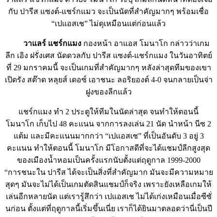
กับ ปารีส แซงต์-แชร์กแมว จะเป็นนัดที่สำคัญมากๆ พร้อมเชื่อ
“เปแอสเช” ไม่ดุเหมือนแต่ก่อนแล้ว
วาแลร์ แชร์กแมง
กองหน้า อาแอส โมนาโก กล่าวว่าเกม
ลีก เอิง ฝรั่งเศส นัดดวลกับ ปารีส แซงต์-แชร์กแมง ในวันอาทิตย์
ที่ 29 มกราคมนี้ จะเป็นเกมที่สำคัญมากๆ หลังล่าสุดทีมของเขา
เปิดรัง สต๊าด หลุยส์ เดอซ์ เอาชนะ ลอริยองต์ 4-0 จนกลายเป็นจ่า
ฝูงของลีกแล้ว
แชร์กแมง ทำ 2 ประตูให้ทีมในนัดล่าสุด จนทำให้ตอนนี้
โมนาโก เก็บไป 48 คะแนน จากการลงเล่น 21 นัด นำหน้า นีซ 2
แต้ม และมีคะแนนมากกว่า “เปแอสเช” ที่เป็นอันดับ 3 อยู่ 3
คะแนน ทำให้ตอนนี้ โมนาโก มีโอกาสดีที่จะได้แชมป์ลีกสูงสุด
ของเมืองน้ำหอมเป็นครั้งแรกนับตั้งแต่ฤดูกาล 1999-2000
“การชนะใน ปารีส ได้จะเป็นสิ่งที่สำคัญมาก มันจะมีความหมาย
สุดๆ มันจะไม่ได้เป็นเกมตัดสินแชมป์ก็จริง เพราะยังเหลือเกมให้
เล่นอีกหลายนัด แต่เรารู้สึกว่า เปแอสเช ไม่ได้เก่งเหมือนเมื่อซีซั่
นก่อน ตั้งแต่ที่ฤดูกาลนี้เริ่มขึ้นเนี่ย เราก็ได้ยินมาตลอดว่านี่เป็นปี