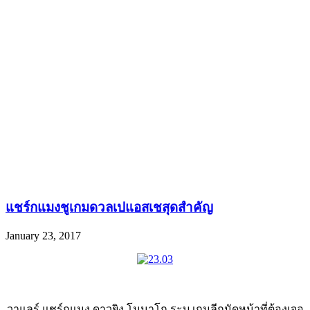
แชร์กแมงชูเกมดวลเปแอสเชสุดสำคัญ
January 23, 2017
วาแลร์ แชร์กแมง ดาวยิง โมนาโก ระบุ เกมลีกนัดหน้าที่ต้องเจอ