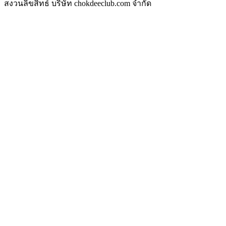
สงวนลิขสิทธ์ บริษัท chokdeeclub.com จำกัด