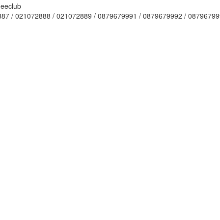
87 / 021072888 / 021072889 / 0879679991 / 0879679992 / 0879679