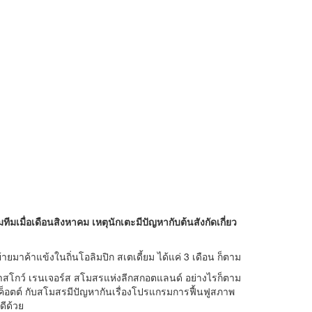
ทีมเมื่อเดือนสิงหาคม เหตุนักเตะมีปัญหากับต้นสังกัดเกี่ยว
้ายมาค้าแข้งในถิ่นโอลิมปิก สเตเดี้ยม ได้แค่ 3 เดือน ก็ตาม
้ กลาสโกว์ เรนเจอร์ส สโมสรแห่งลีกสกอตแลนด์ อย่างไรก็ตาม
สค็อตต์ กับสโมสรมีปัญหากันเรื่องโปรแกรมการฟื้นฟูสภาพ
ดีด้วย