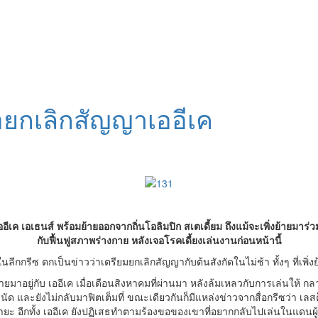
่อยกเลิกสัญญาเออีเค
เค เอเธนส์ พร้อมย้ายออกจากถิ่นโอลิมปิก สเตเดี้ยม ถึงแม้จะเพิ่งย้ายมาร่วม
กับฟื้นฟูสภาพร่างกาย หลังเจอโรคเดี้ยงเล่นงานก่อนหน้านี้
ลีกกรีซ ตกเป็นข่าวว่าเตรียมยกเลิกสัญญากับต้นสังกัดในไม่ช้า ทั้งๆ ที่เพิ่งย
 ย้ายมาอยู่กับ เออีเค เมื่อเดือนสิงหาคมที่ผ่านมา หลังล้มเหลวกับการเล่นให
ด และยังไม่กลับมาฟิตเต็มที่ ขณะเดียวกันก็มีแหล่งข่าวจากสื่อกรีซว่า เล
ายะ อีกทั้ง เออีเค ยังปฏิเสธทำตามร้องขอของเขาที่อยากกลับไปเล่นในแดนผู้