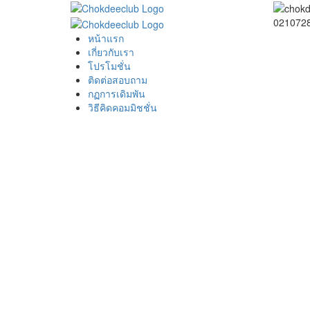
0210728
หน้าแรก
เกี่ยวกับเรา
โปรโมชั่น
ติดต่อสอบถาม
กฏการเดิมพัน
วิธีคิดคอมมิชชั่น