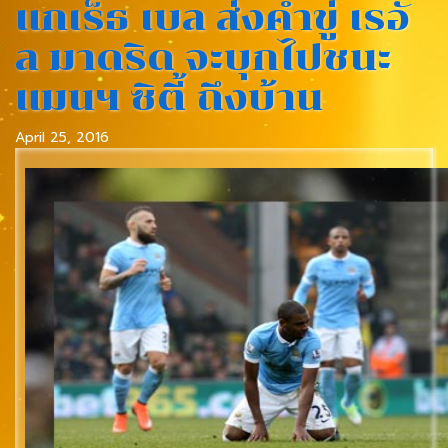
แกเร็ธ เบล ส่งคำขู่ เรอั
ล มาดริด จะบุกไปชนะ
แมนฯ ซิตี้ ถึงบ้าน
April 25, 2016