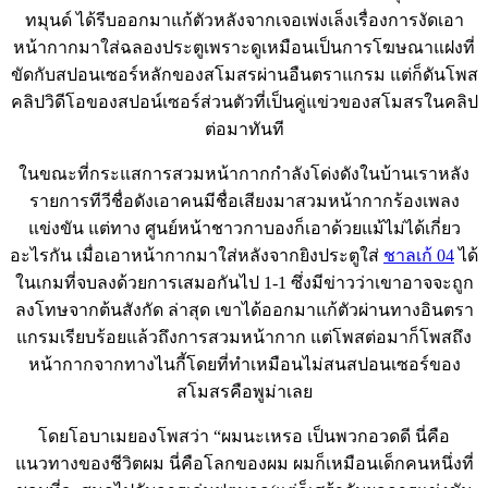
ทมุนด์ ได้รีบออกมาแก้ตัวหลังจากเจอเพ่งเล็งเรื่องการงัดเอา
หน้ากากมาใส่ฉลองประตูเพราะดูเหมือนเป็นการโฆษณาแฝงที่
ขัดกับสปอนเซอร์หลักของสโมสรผ่านอืนตราแกรม แต่ก็ดันโพส
คลิปวิดีโอของสปอน์เซอร์ส่วนตัวที่เป็นคู่แข่วของสโมสรในคลิป
ต่อมาทันที
ในขณะที่กระแสการสวมหน้ากากกำลังโด่งดังในบ้านเราหลัง
รายการทีวีชื่อดังเอาคนมีชื่อเสียงมาสวมหน้ากากร้องเพลง
แข่งขัน แต่ทาง ศูนย์หน้าชาวกาบองก็เอาด้วยแม้ไม่ได้เกี่ยว
อะไรกัน เมื่อเอาหน้ากากมาใส่หลังจากยิงประตูใส่
ชาลเก้ 04
ได้
ในเกมที่จบลงด้วยการเสมอกันไป 1-1 ซึ่งมีข่าวว่าเขาอาจจะถูก
ลงโทษจากต้นสังกัด ล่าสุด เขาได้ออกมาแก้ตัวผ่านทางอินตรา
แกรมเรียบร้อยแล้วถึงการสวมหน้ากาก แต่โพสต่อมาก็โพสถึง
หน้ากากจากทางไนกี้โดยที่ทำเหมือนไม่สนสปอนเซอร์ของ
สโมสรคือพูม่าเลย
โดยโอบาเมยองโพสว่า “ผมนะเหรอ เป็นพวกอวดดี นี่คือ
แนวทางของชีวิตผม นี่คือโลกของผม ผมก็เหมือนเด็กคนหนึ่งที่