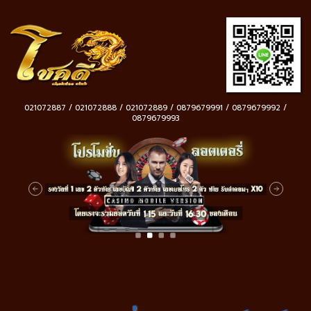
021072887 / 021072888 / 021072889 / 0879679991 / 0879679992 /
0879679993