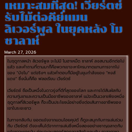
เหมาะสมที่สุด! เวียร์ตซ์
รับไม้ต่อคีย์แมน
ลิเวอร์พูล ในยุคหลัง โม
ซาลาห์
March 27, 2026
ในฤดูกาลหน้า ลิเวอร์พูล จะไม่มี โมฮาเหม็ด ซาลาห์ ลงสนามอีกต่อไป
แล้ว และคำถามที่ตามมาก็คือพวกเขาจะหาใครมาทดแทนการจากไป
ของ “บังโม” แต่จริงๆ แล้วคำตอบก็มีอยู่ในขุมกำลังของ “หงส์
แดง” ซึ่งนั่นก็คือ ฟลอเรียน เวียร์ตซ์
เวียร์ตซ์ ถือเป็นหนึ่งในดาวรุ่งที่ดีที่สุดของโลก และการได้สัมผัสกับ
ความทุ่มเทและความเป็นมืออาชีพของซาลาห์ แม้จะเป็นเวลาเพียงหนึ่ง
ฤดูกาลที่ลิเวอร์พูล ก็จะเป็นประโยชน์อย่างยิ่งต่อเส้นทางอาชีพของ
เขาในระยะยาว
ในทางกลับกัน ยอดแข้งจากแดนไอยคุปต์ ก็ดูจะสนุกกับการเล่นร่วม
กับ เวียร์ตซ์ ดังจะเห็นได้จากการเล่นชิ่งหนึ่งสองอย่างชาญฉลาดกับ
แข้งชาวเยอรมัน ก่อนจะจบสกอร์สุดคลาสสิกในเกมกับ กาลาตาซา