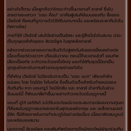
อย่างไรก็ตาม เมื่อพูดถึงว่าใครจะก้าวขึ้นมาแทนที่ ซาลาห์ ซึ่งใน
สายตาของสาวก “เดอะ ค็อป” เขาคือผู้เล่นคีย์แมนของทีม ชื่อของ
เวียร์ตซ์ คือคนที่ถูกวางตัวไว้ให้รับบทบาทนั้น และพร้อมจะพาทีมไปใน
ทิศทางใหม่
การทำให้ เวียร์ตซ์ เล่นได้อย่างเป็นอิสระ และรู้สึกมั่นใจในสนาม น่าจะ
เป็นกุญแจสำคัญของ ลิเวอร์พูล ในยุคหลังซาลาห์
หลังจากช่วงเวลาของการปรับตัวไปสู่ฟอร์มอันยอดเยี่ยมอย่างต่อ
เนื่องตั้งแต่ช่วงราวๆ เดือนธันวาคม ตอนนี้ถึงเวลาแล้วที่ จอมทัพ
เลือดด๊อยท์ช จะก้าวกระโดดครั้งใหญ่ และทำให้ทีมชุดนี้มีเขาเป็น
จุดศูนย์กลางในการสร้างเกมรุกอย่างแท้จริง
ที่สำคัญ เวียร์ตซ์ ไม่ต้องรับภาระเป็น “เดอะ แบก” เพียงลำพัง
แน่นอน โดย โดมินิค โซโบซไล ซึ่งเป็นตัวเต็งสำหรับตำแหน่งรอง
กัปตันทีม หาก แอนดรูว์ โรเบิร์ตสัน และ ซาลาห์ อำลาทีมในช่วง
ซัมเมอร์นี้ ก็พัฒนาฝีเท้าขึ้นมาอย่างก้าวกระโดดในฤดูกาลนี้
ขณะที่ อูโก้ เอกิติเก้ จะได้รับประโยชน์จากประสบการณ์และความทุ่มเท
ที่สั่งสมในฤดูกาลแรกของเขาในฟุตบอลอังกฤษ และ อเล็กซานเดอร์
อีซัค ก็มีศักยภาพในการทำประตูได้อย่างต่อเนื่อง เมื่อเขาฟิตสมบูรณ์
และพร้อมลงสนาม
นอกจากนี้ ลิเวอร์พูล คงเสริมทัพด้วยการดึงนักเตะใหม่เข้ามาร่วมทีม