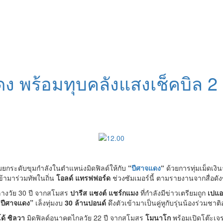
แดง พร้อมทุบคลังแสงเช็คบิล 2 แ
มยกระดับขุมกำลังในตำแหน่งมิดฟิลด์ให้กับ
“
ปีศาจแดง
“
ด้วยการทุ่มเม็ดเ
ข้ามาร่วมทัพในถิ่น
โอลด์ แทรฟฟอร์ด
ช่วงซัมเมอร์นี้ ตามรายงานจากสื่อด
างวัย 30 ปี จากสโมสร
ปารีส แซงต์ แชร์กแมง
ที่กำลังมีข่าวเตรียมถูก
เปแอ
ปีศาจแดง”
เล็งทุ่มงบ
30 ล้านปอนด์
ดึงตัวเข้ามาเป็นคู่หูกับรุ่นน้องร่วมชาต
ด้ ซิลวา
มิดฟิลด์อนาคตไกลวัย 22 ปี จากสโมสร
โมนาโก
พร้อมเปิดโต๊ะเจ