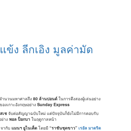
ข้ง ลีกเอิง มูลค่ามัด
งินจำนวนมหาศาลถึง
80 ล้านปอนด์
ในการดึงสองผู้เล่นอย่าง
ังของเกาะอังกฤษอย่าง
Sunday Express
สเช
จับต่อสัญญาฉบับใหม่ แต่ปัจจุบันก็ยังไม่มีการตอบรับ
ิอย่าง
พอล ป็อกบา
ในฤดูกาลหน้า
รจากับ
แมนฯ ยูไนเต็ด
โดยมี
“ราชันชุดขาว”
เรอัล มาดริด