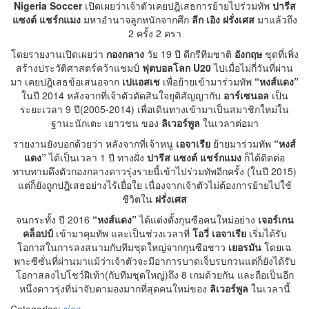
Nigeria Soccer
เปิดเผยว่าเจ้าตัวเคยปฎิเสธการย้ายไปร่วมทัพ
ปารีส
แซงต์ แชร์กแมง
มหาอำนาจลูกหนักจากศึก
ลีก เอิง ฝรั่งเศส
มาแล้วถึง
2 ครั้ง 2 ครา
โดยรายงานเปิดเผยว่า
กองกลาง
วัย 19 ปี ดีกรีทีมชาติ
อังกฤษ
ชุดที่เพิ่ง
สร้างประวัติศาสตร์คว้าแชมป์
ฟุตบอลโลก U20
ไปเมื่อไม่กี่วันที่ผ่าน
มา เคยปฎิเสธข้อเสนอจาก
เปแอสเช
เพื่อย้ายเข้ามาร่วมทัพ
“หงส์แดง”
ในปี 2014 หลังจากที่เจ้าตัวตัดสินใจยุติสัญญากับ
อาร์เซนอล
เป็น
ระยะเวลา 9 ปี(2005-2014) เพื่อเดินทางเข้ามาเป็นสมาชิกใหม่ใน
ฐานะนักเตะ เยาวชน ของ
ลิเวอร์พูล
ในเวลาต่อมา
รายงานยังบอกด้วยว่า หลังจากที่เจ้าหนู
เอจาเรีย
ย้ายมาร่วมทัพ
“หงส์
แดง”
ได้เป็นเวลา 1 ปี ทางฝั่ง
ปารีส แซงต์ แชร์กแมง
ก็ได้ติดต่อ
ทาบทามดึงตัวกองกลางดาวรุ่งรายนี้เข้าไปร่วมทัพอีกครั้ง (ในปี 2015)
แต่ก็ยังถูกปฎิเสธอย่างไร้เยื่อใย เนื่องจากเจ้าตัวไม่ต้องการย้ายไปใช้
ชีวิตใน
ฝรั่งเศส
จนกระทั้ง ปี 2016
“หงส์แดง”
ได้แต่งตั้งกุนซือคนใหม่อย่าง
เจอร์เกน
คล็อปป์
เข้ามาคุมทัพ และเป็นช่วงเวลาที่
โอวี่ เอจาเรีย
เริ่มได้รับ
โอกาสในการลงสนามกับทีมชุดใหญ่จากกุนซือชาว
เยอรมัน
โดยเฉ
พาะซีซั่นที่ผ่านมาแม้ว่าเจ้าตัวจะมีอาการบาดเจ็บรบกวนแต่ก็ยังได้รับ
โอกาสลงไปโชว์ฝีเท้า(กับทีมชุดใหญ่)ถึง 8 เกมด้วยกัน และถือเป็นอีก
หนึ่งดาวรุ่งที่น่าจับตามองมากที่สุดคนใหม่ของ
ลิเวอร์พูล
ในเวลานี้
Categories:
ข่าว