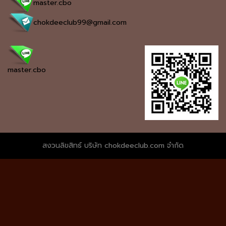
master.cbo
chokdeeclub99@gmail.com
master.cbo
สงวนลิขสิทธ์ บริษัท chokdeeclub.com จำกัด