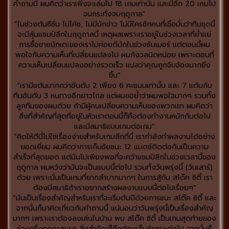
คำถามนี้ ผมคิดว่าเราเพิ่งจะเล่นไป 18 เกมเท่านั้น และมีอีก 20 เกมไป
จนกระทั่งจบฤดูกาล”
“ในช่วงต้นซีซั่น ไม่โค้ช, ไม่มีนักข่าว ไม่มีใครซักคนที่เชื่อมั่นว่าทีมชุดนี้
จะมีลุ้นแชมป์ลีกในฤดูกาลนี้ เหตุผลเพราะเราอยู่ในช่วงเวลาที่ย่ำแย่
การซื้อขายนักเตะของเราไม่ค่อยดีนักในช่วงซัมเมอร์ แต่ตอนนี้ผม
พอใจกับความเห็นที่เปลี่ยนแปลงไป ผมกังวลนิดหน่อย เพราะตอนที่
ความเห็นเปลี่ยนแปลงอย่างรวดเร็ว แปลว่าคุณถูกจับจ้องมากยิ่ง
ขึ้น”
“เรามีแต้มมากกว่าอันดับ 2 เพียง 6 คะแนนเท่านั้น และ 7 แต้มกับ
ทีมอันดับ 3 หนทางอีกยาวไกล แต่ผมขอย้ำว่าผมพอใจมากๆ รวมทั้ง
ลูกทีมของผมด้วย ถ้ามีผู้คนเปลี่ยนความเห็นของพวกเขา ผมคิดว่า
สิ่งที่สำคัญที่สุดที่อยู่ในหัวเราตอนนี้ก็คือต้องทำงานหนักกันต่อไป
และมีสมาธิแบบเกมต่อเกม”
“คิดให้ดีนี่ไม่ใช่เรื่องง่ายสำหรับเกมลีกที่นี่ เรากำลังทำผลงานได้อย่าง
ยอดเยี่ยม ผมคิดว่าการเก็บชัยชนะ 12 แมตช์ติดต่อกันเป็นความ
สำเร็จที่สุดยอด แต่มันไม่เพียงพอที่จะคว้าแชมป์ลีกในช่วงเวลานี้ของ
ฤดูกาล ผมหวังว่ามันจะเป็นแบบนี้ต่อไป รวมทั้งวันพรุ่งนี้ (วันเสาร์)
ด้วย เพราะนั่นเป็นเกมที่ยากลำบากมากๆ ในการสู้กับ สโต๊ค ซิตี้ เรา
ต้องมีสมาธิถ้าเราอยากสร้างผลงานแบบนี้ต่อไปเรื่อยๆ”
“มันเป็นเรื่องสำคัญสำหรับเราที่จะเริ่มต้นปีด้วยการชนะ สโต๊ค ซิตี้ และ
จากนั้นก็มาคิดเกี่ยวกับคำถามนี้ แน่นอนว่าวันพรุ่งนี้เป็นเรื่องสำคัญ
มากๆ เพราะเราต้องลงเล่นในบ้าน พบ สโต๊ค ซิตี้ เป็นเกมสุดท้ายของ
ช่วงครึ่งฤดูกาลแรก สิ่งสำคัญก็คือต้องเก็บชัยชนะต่อไป จากนั้นก็