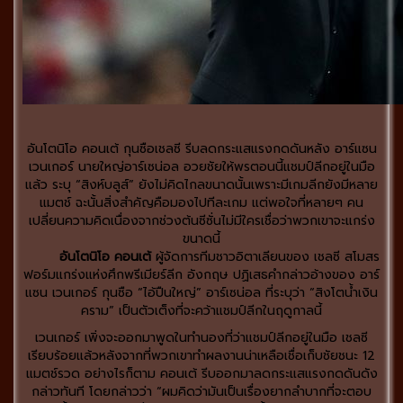
อันโตนิโอ คอนเต้ กุนซือเชลซี รีบลดกระแสแรงกดดันหลัง อาร์แซน
เวนเกอร์ นายใหญ่อาร์เซน่อล อวยชัยให้พรตอนนี้แชมป์ลีกอยู่ในมือ
แล้ว ระบุ “สิงห์บลูส์” ยังไม่คิดไกลขนาดนั้นเพราะมีเกมลีกยังมีหลาย
แมตช์ ฉะนั้นสิ่งสำคัญคือมองไปทีละเกม แต่พอใจที่หลายๆ คน
เปลี่ยนความคิดเนื่องจากช่วงต้นซีซั่นไม่มีใครเชื่อว่าพวกเขาจะแกร่ง
ขนาดนี้
อันโตนิโอ คอนเต้
ผู้จัดการทีมชาวอิตาเลียนของ เชลซี สโมสร
ฟอร์มแกร่งแห่งศึกพรีเมียร์ลีก อังกฤษ ปฏิเสธคำกล่าวอ้างของ อาร์
แซน เวนเกอร์ กุนซือ “ไอ้ปืนใหญ่” อาร์เซน่อล ที่ระบุว่า “สิงโตน้ำเงิน
คราม” เป็นตัวเต็งที่จะคว้าแชมป์ลีกในฤดูกาลนี้
เวนเกอร์ เพิ่งจะออกมาพูดในทำนองที่ว่าแชมป์ลีกอยู่ในมือ เชลซี
เรียบร้อยแล้วหลังจากที่พวกเขาทำผลงานน่าเหลือเชื่อเก็บชัยชนะ 12
แมตช์รวด อย่างไรก็ตาม คอนเต้ รีบออกมาลดกระแสแรงกดดันดัง
กล่าวทันที โดยกล่าวว่า “ผมคิดว่ามันเป็นเรื่องยากลำบากที่จะตอบ