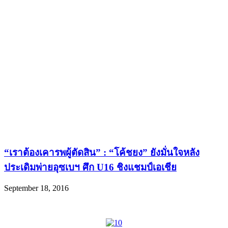
“เราต้องเคารพผู้ตัดสิน” : “โค้ชยง” ยังมั่นใจหลัง
ประเดิมพ่ายอุซเบฯ ศึก U16 ชิงแชมป์เอเชีย
September 18, 2016