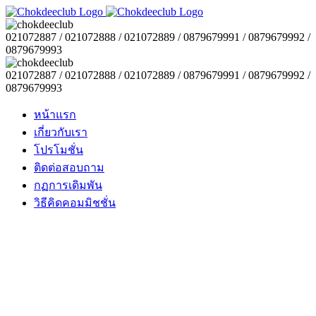
021072887 / 021072888 / 021072889 / 0879679991 / 0879679992 /
0879679993
021072887 / 021072888 / 021072889 / 0879679991 / 0879679992 /
0879679993
หน้าแรก
เกี่ยวกับเรา
โปรโมชั่น
ติดต่อสอบถาม
กฏการเดิมพัน
วิธีคิดคอมมิชชั่น