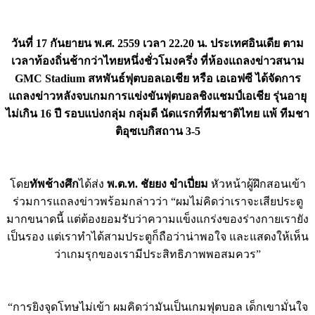
วันที่ 17 กันยายน พ.ศ. 2559 เวลา 22.20 น. ประเทศอินเดีย ตาม
เวลาท้องถิ่นช้ากว่าไทยหนึ่งชั่วโมงครึ่ง ที่ห้องแถลงข่าวสนาม
GMC Stadium สหพันธ์ฟุตบอลเอเชีย หรือ เอเอฟซี ได้จัดการ
แถลงข่าวหลังจบเกมการแข่งขันฟุตบอลชิงแชมป์เอเชีย รุ่นอายุ
ไม่เกิน 16 ปี รอบแบ่งกลุ่ม กลุ่มดี นัดแรกที่ทีมชาติไทย แพ้ ทีมชา
ติอุซเบกิสถาน 3-5
โดย
ทัพช้างศึก
ได้ส่ง
พ.ต.ท. ชัยยง ขำเปี่ยม
หัวหน้าผู้ฝึกสอนเข้า
ร่วมการแถลงข่าวพร้อมกล่าวว่า “ผมไม่คิดว่าเราจะเสียประตู
มากขนาดนี้ แต่ต้องยอมรับว่าความแข็งแกร่งของร่างกายเรายัง
เป็นรอง แต่เราทำได้สามประตูก็ถือว่าน่าพอใจ และแสดงให้เห็น
ว่าเกมรุกของเรามีประสิทธิภาพพอสมควร”
“การยิงจุดโทษไม่เข้า ผมคิดว่ามันเป็นเกมฟุตบอล เด็กเขามั่นใจ