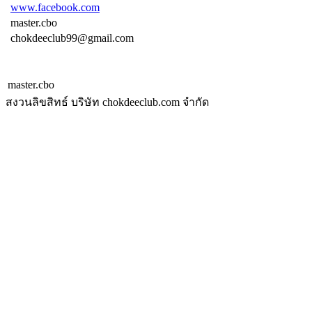
www.facebook.com
master.cbo
chokdeeclub99@gmail.com
master.cbo
สงวนลิขสิทธ์ บริษัท chokdeeclub.com จำกัด