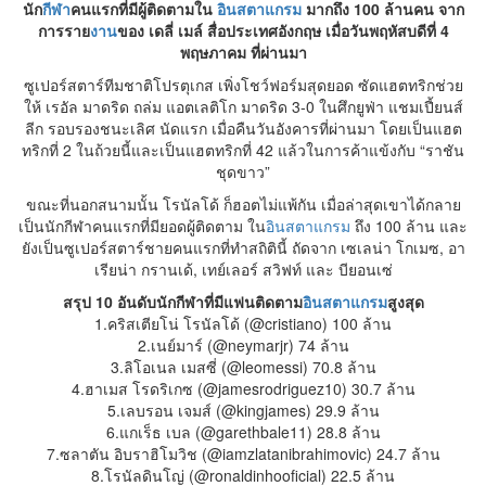
นัก
กีฬา
คนแรกที่มีผู้ติดตามใน
อินสตาแกรม
มากถึง 100 ล้านคน จาก
การราย
งาน
ของ เดลี่ เมล์ สื่อประเทศอังกฤษ เมื่อวันพฤหัสบดีที่ 4
พฤษภาคม ที่ผ่านมา
ซูเปอร์สตาร์ทีมชาติโปรตุเกส เพิ่งโชว์ฟอร์มสุดยอด ซัดแฮตทริกช่วย
ให้ เรอัล มาดริด ถล่ม แอตเลติโก มาดริด 3-0 ในศึกยูฟ่า แชมเปี้ยนส์
ลีก รอบรองชนะเลิศ นัดแรก เมื่อคืนวันอังคารที่ผ่านมา โดยเป็นแฮต
ทริกที่ 2 ในถ้วยนี้และเป็นแฮตทริกที่ 42 แล้วในการค้าแข้งกับ “ราชัน
ชุดขาว”
ขณะที่นอกสนามนั้น โรนัลโด้ ก็ฮอตไม่แพ้กัน เมื่อล่าสุดเขาได้กลาย
เป็นนักกีฬาคนแรกที่มียอดผู้ติดตาม ใน
อินสตาแกรม
ถึง 100 ล้าน และ
ยังเป็นซูเปอร์สตาร์ชายคนแรกที่ทำสถิตินี้ ถัดจาก เซเลน่า โกเมซ, อา
เรียน่า กรานเด้, เทย์เลอร์ สวิฟท์ และ บียอนเซ่
สรุป 10 อันดับนักกีฬาที่มีแฟนติดตาม
อินสตาแกรม
สูงสุด
1.คริสเตียโน่ โรนัลโด้ (@cristiano) 100 ล้าน
2.เนย์มาร์ (@neymarjr) 74 ล้าน
3.ลิโอเนล เมสซี่ (@leomessi) 70.8 ล้าน
4.ฮาเมส โรดริเกซ (@jamesrodriguez10) 30.7 ล้าน
5.เลบรอน เจมส์ (@kingjames) 29.9 ล้าน
6.แกเร็ธ เบล (@garethbale11) 28.8 ล้าน
7.ซลาตัน อิบราฮิโมวิช (@iamzlatanibrahimovic) 24.7 ล้าน
8.โรนัลดินโญ่ (@ronaldinhooficial) 22.5 ล้าน