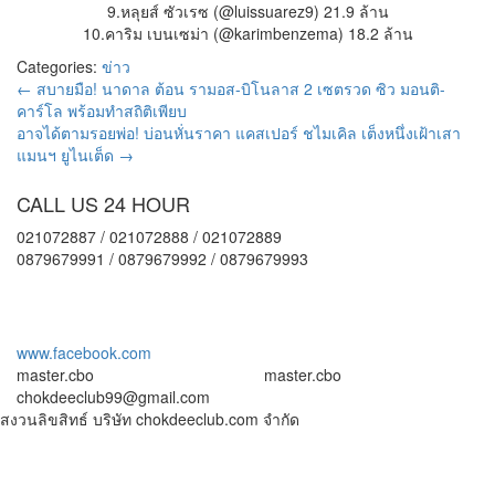
9.หลุยส์ ซัวเรซ (@luissuarez9) 21.9 ล้าน
10.คาริม เบนเซม่า (@karimbenzema) 18.2 ล้าน
Categories:
ข่าว
←
สบายมือ! นาดาล ต้อน รามอส-บิโนลาส 2 เซตรวด ซิว มอนติ-
คาร์โล พร้อมทำสถิติเพียบ
อาจได้ตามรอยพ่อ! บ่อนหั่นราคา แคสเปอร์ ชไมเคิล เต็งหนึ่งเฝ้าเสา
แมนฯ ยูไนเต็ด
→
CALL US 24 HOUR
021072887 / 021072888 / 021072889
0879679991 / 0879679992 / 0879679993
www.facebook.com
master.cbo
master.cbo
chokdeeclub99@gmail.com
สงวนลิขสิทธ์ บริษัท chokdeeclub.com จำกัด