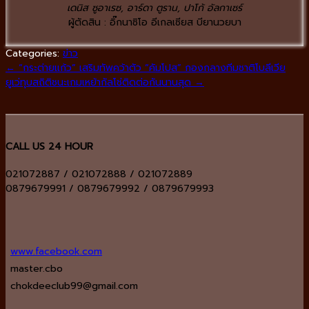
เดนิส ซูอาเรซ, อาร์ดา ตูราน, ปาโก้ อัลกาเซร์
ผู้ตัดสิน : อิ๊กนาซิโอ อีเกลเซียส บียานวยบา
Categories:
ข่าว
←
“กระต่ายแก้ว” เสริมทัพคว้าตัว “คัมโปส” กองกลางทีมชาติโบลีเวีย
ยูเว่ทุบสถิติชนะเกมเหย้ากัลโช่ติดต่อกันนานสุด
→
CALL US 24 HOUR
021072887 / 021072888 / 021072889
0879679991 / 0879679992 / 0879679993
www.facebook.com
master.cbo
chokdeeclub99@gmail.com