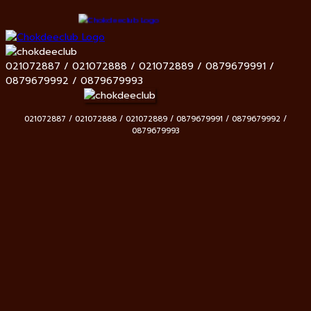
021072887 / 021072888 / 021072889 / 0879679991 /
0879679992 / 0879679993
021072887 / 021072888 / 021072889 / 0879679991 / 0879679992 /
0879679993