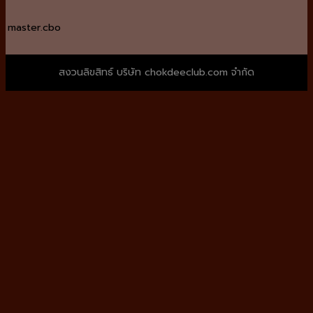
master.cbo
สงวนลิขสิทธ์ บริษัท chokdeeclub.com จำกัด