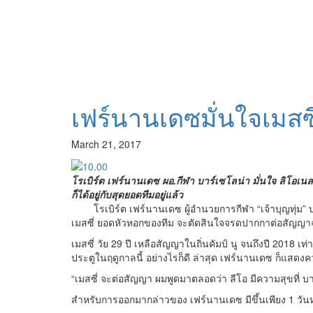
เฟร์นานเดซมั่นใจเมสซ
March 21, 2017
โรเบิร์ต เฟร์นานเดซ ผอ.กีฬา บาร์เซโลน่า มั่นใจ ลิโอเนล
ก็ได้อยู่กับสุดยอดทีมอยู่แล้ว
โรเบิร์ต เฟร์นานเดซ ผู้อำนวยการกีฬา “เจ้าบุญทุ่ม” บาร
เมสซี่ ยอดหัวหอกของทีม จะตัดสินใจจรดปากกาต่อสัญญาฉ
เมสซี่ วัย 29 ปี เหลือสัญญาในถิ่นคัมป์ นู จนถึงปี 2018 
ประตูในฤดูกาลนี้ อย่างไรก็ดี ล่าสุด เฟร์นานเดซ ก็แสดงค
“เมสซี่ จะต่อสัญญา ผมพูดมาตลอดว่า ลีโอ มีความสุขที่ บาร
สำหรับการออกมากล่าวของ เฟร์นานเดซ มีขึ้นเพียง 1 วันหลังจ