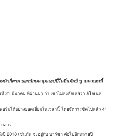
หน้าก็ตาม บอกนักเตะสุดแฮปปี้ในถิ่นคัมป์ นู และตอนนี้
่ 21 มีนาคม ที่ผ่านมา ว่า เขาไม่สงสัยเลยว่า ลิโอเนล
ว์ฟอร์มได้อย่างยอดเยี่ยมในเวลานี้ โดยจัดการซัดไปแล้ว 41
 กล่าว
งปี 2018 เช่นกัน จะอยู่กับ บาร์ซ่า ต่อไปอีกหลายปี