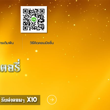
รเดิมพัน
วิธีคิดคอมมิชชั่น