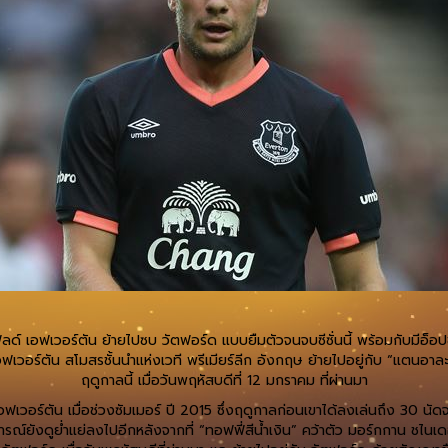
ิลด์ เอฟเวอร์ตัน ย้ายไปซบ วัตฟอร์ด แบบยืมตัวจนจบซีซั่นนี้ พร้อมกับมีอ็อป
ฟเวอร์ตัน สโมสรชั้นนำแห่งเวที พรีเมียร์ลีก อังกฤษ ย้ายไปอยู่กับ “แตนอา
ฤดูกาลนี้ เมื่อวันพฤหัสบดีที่ 12 มกราคม ที่ผ่านมา
อฟเวอร์ตัน เมื่อช่วงซัมเมอร์ ปี 2015 ซึ่งฤดูกาลก่อนเขาได้ลงเล่นถึง 30 นั
รณ์ยังดูย่ำแย่ลงไปอีกหลังจากที่ “ทอฟฟี่สีน้ำเงิน” คว้าตัว มอร์กกาน ชไ