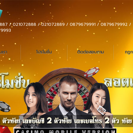
887 / 021072888 / 021072889 / 0879679991 / 0879679992 /
79993
ับเรา
โปรโมชั่น
ติดต่อสอบถาม
กฏกา