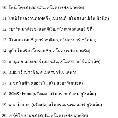
10. โทนี่ โครส (เยอรมัน, สโมสรเรอัล มาดริด)
11. โรเบิร์ต เลวานดอฟสกี้ (โปแลนด์, สโมสรบาเยิร์น มิวนิค)
12. ริยาร์ด มาห์เรซ (แอลจีเรีย, สโมสรเลสเตอร์ ซิตี้)
13. ลิโอเนล เมสซี่ (อาร์เจนตินา, สโมสรบาร์เซโลนา)
14. ลูก้า โมดริช (โครเอเชีย, สโมสรเรอัล มาดริด)
15. มานูเอล นอยเออร์ (เยอรมัน, สโมสรบาเยิร์น มิวนิค)
16. เนย์มาร์ (บราซิล, สโมสรบาร์เซโลนา)
17. เมซุต โอซิล (เยอรมัน, สโมสรอาร์เซนอล)
18. ดิมิทรี ปาเยต (ฝรั่งเศส, สโมสรเวสต์แฮม ยูไนเต็ด)
19. พอล ป็อกบา (ฝรั่งเศส, สโมสรแมนเชสเตอร์ ยูไนเต็ด)
20. เซร์คิโอ รามอส (สเปน, สโมสรเรอัล มาดริด)