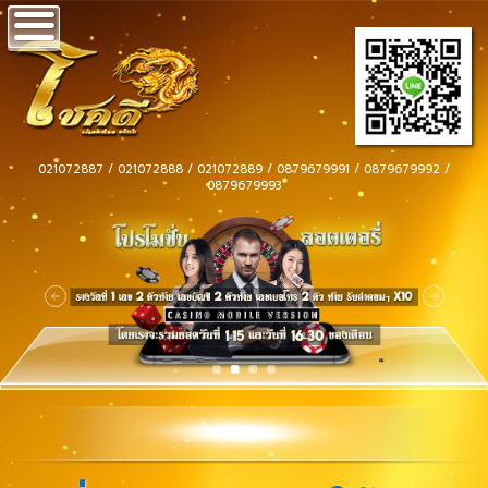
021072887 / 021072888 / 021072889 / 0879679991 / 0879679992 /
0879679993