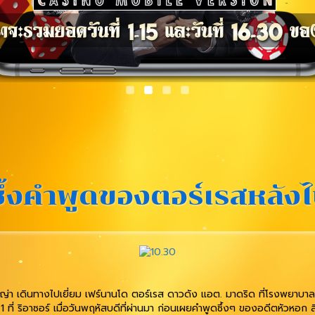
้งคำพูดของตอร์เรสหลังไป
ญ่า เดินทางไปเยี่ยม เฟร์นานโด ตอร์เรส ดาวดัง แอต. มาดริด ที่โรงพยาบาล 
-1 ที่ ริอาซอร์ เมื่อวันพฤหัสบดีที่ผ่านมา ก่อนเผยคำพูดซึ้งๆ ของอดีตหัวหอก 