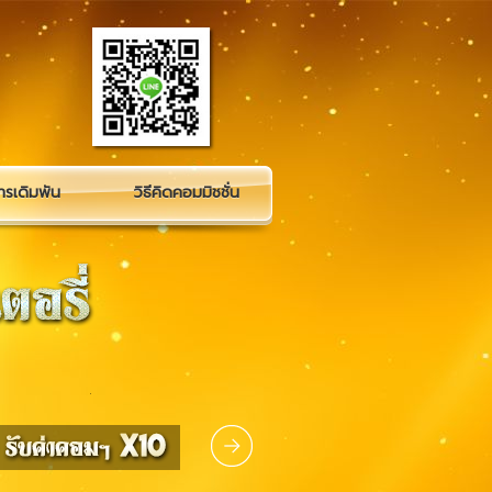
รเดิมพัน
วิธีคิดคอมมิชชั่น