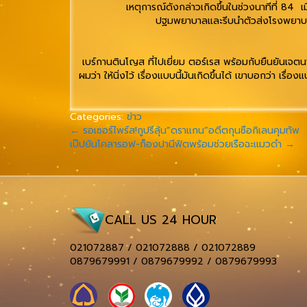
เหตุการณ์ดังกล่าวเกิดขึ้นในช่วงนาทีที่ 84 เมื่
ปฐมพยาบาลและรีบนำตัวส่งโรงพยาบาลด่
เบร์กานตินโญส ที่ไปเยี่ยม ตอร์เรส พร้อมกับยืนยันเจตน
ผมว่า ให้นิ่งไว้ เรื่องแบบนี้มันเกิดขึ้นได้ เขาบอกว่า เรื
Categories:
ข่าว
←
รอเซอร์ไพร์ส!กูปรีลุ้น”ดราแกน”อดีตกุนซือกิเลนคุมทัพ
เป๊ปยันโคลารอฟ-ก็องปานีฟิตพร้อมช่วยเรือฉะแมวดำ
→
CALL US 24 HOUR
021072887 / 021072888 / 021072889
0879679991 / 0879679992 / 0879679993