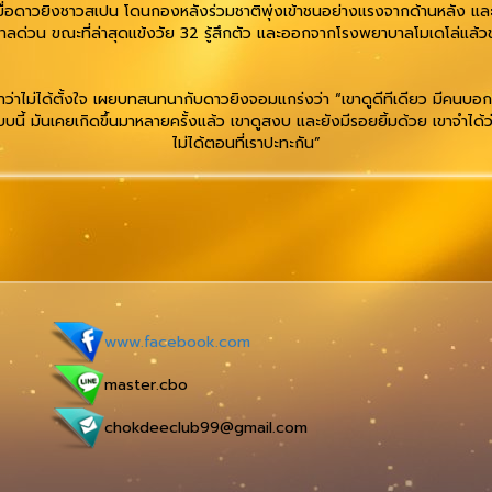
อดาวยิงชาวสเปน โดนกองหลังร่วมชาติพุ่งเข้าชนอย่างแรงจากด้านหลัง และ
วน ขณะที่ล่าสุดแข้งวัย 32 รู้สึกตัว และออกจากโรงพยาบาลโมเดโล่แล้วช่วง
าว่าไม่ได้ตั้งใจ เผยบทสนทนากับดาวยิงจอมแกร่งว่า “เขาดูดีทีเดียว มีคนบอกเ
่องแบบนี้ มันเคยเกิดขึ้นมาหลายครั้งแล้ว เขาดูสงบ และยังมีรอยยิ้มด้วย เขาจำได
ไม่ได้ตอนที่เราปะทะกัน”
www.facebook.com
master.cbo
chokdeeclub99@gmail.com