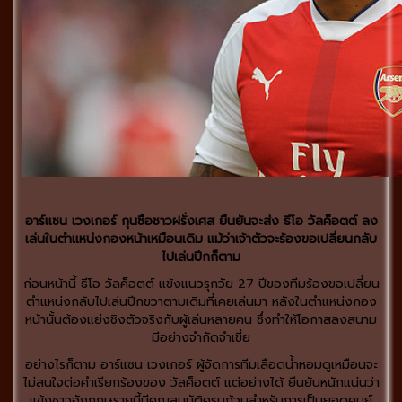
อาร์แซน เวงเกอร์ กุนซือชาวฝรั่งเศส ยืนยันจะส่ง ธีโอ วัลค็อตต์ ลง
เล่นในตำแหน่งกองหน้าเหมือนเดิม แม้ว่าเจ้าตัวจะร้องขอเปลี่ยนกลับ
ไปเล่นปีกก็ตาม
ก่อนหน้านี้ ธีโอ วัลค็อตต์ แข้งแนวรุกวัย 27 ปีของทีมร้องขอเปลี่ยน
ตำแหน่งกลับไปเล่นปีกขวาตามเดิมที่เคยเล่นมา หลังในตำแหน่งกอง
หน้านั้นต้องแย่งชิงตัวจริงกับผู้เล่นหลายคน ซึ่งทำให้โอกาสลงสนาม
มีอย่างจำกัดจำเขี่ย
อย่างไรก็ตาม อาร์แซน เวงเกอร์ ผู้จัดการทีมเลือดน้ำหอมดูเหมือนจะ
ไม่สนใจต่อคำเรียกร้องของ วัลค็อตต์ แต่อย่างได้ ยืนยันหนักแน่นว่า
แข้งชาวอังกฤษรายนี้มีคุณสมบัติครบถ้วนสำหรับการเป็นยอดศูนย์