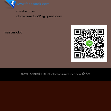
www.facebook.com
master.cbo
chokdeeclub99@gmail.com
master.cbo
สงวนลิขสิทธ์ บริษัท chokdeeclub.com จำกัด