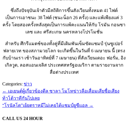
ซึ่งถึงปัจจุบันเจ้าตัวมีสถิติการขึ้นสังเวียนทั้งหมด 41 ไฟต์
เป็นการเอาชนะ 38 ไฟต์ (ชนะน็อก 26 ครั้ง) และแพ้เพียงแค่ 3
ครั้ง โดยสองครั้งหลังสุดเป็นการแพ้คะแนนให้กับ โรมัน กอนซา
เลซ และ ศรีสะเกษ นครหลวงโปรโมชั่น
สำหรับ ศึกรีแมตช์ของทั้งคู่ที่มีเดิมพันเข็มขัดแชมป์ รุ่นซูเปอร์
ฟลายเวท ของสภามวยโลก จะเกิดขึ้นในวันที่ 6 เมษายน นี้ (ตรง
กับบ้านเรา เช้าวันอาทิตย์ที่ 7 เมษายน) ที่สังเวียนเดอะ ฟอรั่ม, อิง
เกิลวูด, ลอสแอนเจลิส ประเทศสหรัฐอเมริกา ตามรายงานจาก
สื่อต่างประเทศ
Categories:
ข่าว
←
เอเยนต์ผู้เกี่ยวข้องดีล ซาลา โมโหข่าวลือเสื่อมเสียชื่อเสียง
ท้าโต้วาทีกันไปเลย
“โรนัลโด”เย้ยตราหมีไม่เคยได้แชมป์ยูซีแอล
→
CALL US 24 HOUR