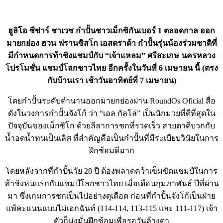
ฮูลิโอ ซีซ่าร์ ชาเวซ กำปั้นชาวเม็กซิกันเบอร์ 1 ตลอดกาล ออก
มายกย่อง ฮวน ฟรานซิสโก เอสตราด้า กำปั้นรุ่นน้องร่วมชาติที่
มีกำหนดการท้าชิงแชมป์กับ “เจ้าแหลม” ศรีสะเกษ นครหลวง
โปรโมชั่น แชมป์โลกชาวไทย อีกครั้งในวันที่ 6 เมษายน นี้ (ตรง
กับบ้านเรา เช้าวันอาทิตย์ที่ 7 เมษายน)
โดยกำปั้นระดับตำนานออกมายกย่องผ่าน RoundOs Oficial สื่อ
ดังในวงการกำปั้นจังโก้ ว่า “เอล กัลโล่” เป็นนักมวยที่ดีที่สุดใน
ปัจจุบันของเม็กซิโก ด้วยลีลาการชกที่รวดเร็ว สายตาดีบวกกับ
น้ำอดน้ำทนเป็นเลิศ ที่สำคัญคือเป็นกำปั้นที่มีระเบียบวินัยในการ
ฝึกซ้อมดีมาก
โดยหลังจากที่กำปั้นวัย 28 ปี ต้องพลาดคว้าเข็มขัดแชมป์ในการ
ท้าชิงหนแรกกับแชมป์โลกชาวไทย เมื่อเดือนกุมภาพันธ์ ปีที่ผ่าน
มา ซึ่งเกมการชกเป็นไปอย่างดุเดือด ก่อนที่กำปั้นจังโก้เป็นฝ่าย
แพ้คะแนนแบบไม่เอกฉันท์ (114-114, 113-115 และ 111-117) เจ้า
ตัวก็มุ่งมั่นฝึกซ้อมเพื่อรอวันล้างตา