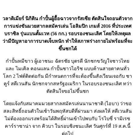
วลาดิเมียร์ นิกิติน กำปั้นผู้อื้อฉาวจากรัสเซีย ตัดสินใจถอนตัวจาก
การแข่งขันมวยสากลสมัครเล่น โอลิมปิก เกมส์ 2016 ที่ประเทศ
บราซิล รุ่นแบนตั้มเวท (56 กก.) รอบรองชนะเลิศ โดยให้เหตุผล
ว่ามีปัญหาอาการบาดเจ็บหนัก ทำให้สภาพร่างกายไม่พร้อมที่จะ
ขึ้นชกได้
กำปั้นหมีขาว ผู้เอาชนะ ฉัตรชัย บุตรดี นักชกขวัญใจชาวไทย
และ ไมเคิล คอนแลน กำปั้นชาวไอริช แบบค้านสายตาคนทั่ว
โลก 2 ไฟต์ติดต่อกัน มีกำหนดการที่จะต้องขึ้นสังเวียนเจอกับ ชา
คูร์ สตีเวนสัน นักชกจากสหรัฐอเมริกา ในรอบรองชนะเลิศ ทว่า
ตัดสินใจขอไม่ขึ้นชก
โดยแจ้งกับสมาคมมวยสากลสมัครเล่นนานาชาติ (ไอบา) ว่าขอ
สละสิทธิ์ถอนตัวในเช้าวันพฤหัสบดีที่ผ่านมา ส่งผลให้ สตีเวนสัน
ไม่ต้องออกแรงพร้อมได้สิทธิ์ผ่านเข้าไปพบกับ โรไบซี่ รามิเรซ
คาร์ราซาน่า จาก คิวบา ในรอบชิงชนะเลิศ วันศุกร์ที่ 19 ส.ค.นี้
ต่อไป