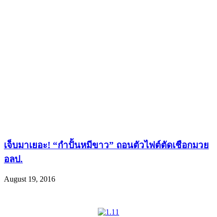
เจ็บมาเยอะ! “กำปั้นหมีขาว” ถอนตัวไฟต์ตัดเชือกมวย
อลป.
August 19, 2016