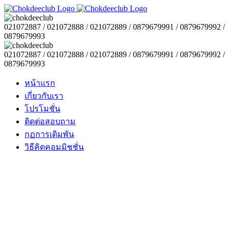
021072887 / 021072888 / 021072889 / 0879679991 / 0879679992 /
0879679993
021072887 / 021072888 / 021072889 / 0879679991 / 0879679992 /
0879679993
หน้าแรก
เกี่ยวกับเรา
โปรโมชั่น
ติดต่อสอบถาม
กฏการเดิมพัน
วิธีคิดคอมมิชชั่น