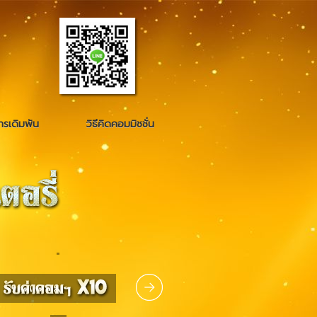
รเดิมพัน
วิธีคิดคอมมิชชั่น