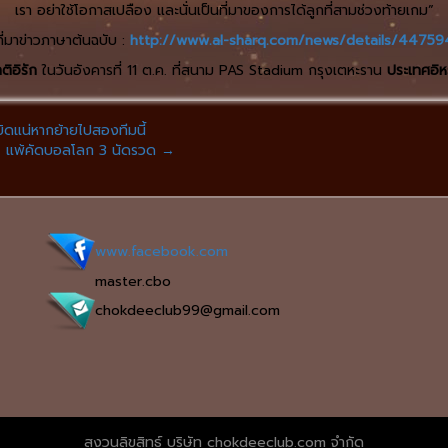
เรา อย่าใช้โอกาสเปลือง และนั่นเป็นที่มาของการได้ลูกที่สามช่วงท้ายเกม”
ที่มาข่าวภาษาต้นฉบับ :
http://www.al-sharq.com/news/details/44759
ติอิรัก
ในวันอังคารที่ 11 ต.ค. ที่สนาม PAS Stadium กรุงเตหะราน
ประเทศอิห
เบิดแน่หากย้ายไปสองทีมนี้
ึก” แพ้คัดบอลโลก 3 นัดรวด
→
www.facebook.com
master.cbo
chokdeeclub99@gmail.com
สงวนลิขสิทธ์ บริษัท chokdeeclub.com จำกัด