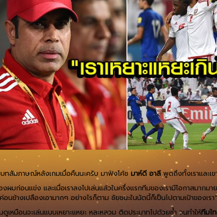
นบทสัมภาษณ์หลังเกมเมื่อคืนนะครับ มาฟังโค้ช
มาห์ดี อาลี
พูดถึงทั้งเราและเข
ีมของผมก่อนเเข่ง และเมื่อเราลงไปเล่นแล้วในครึ่งแรกทีมของเรามีโอกาสมากมาย
ค่อนข้างเปลืองเอามากๆ อย่างไรก็ตาม ชัยชนะในนัดนี้ก็เป็นไปตามเป้าของเรา
องผมดูเหมือนจะเล่นแบบเหยาะแหยะ หละหลวม ติดประมาทไปด้วยซ้ำ จนทำให้
ทีมไ