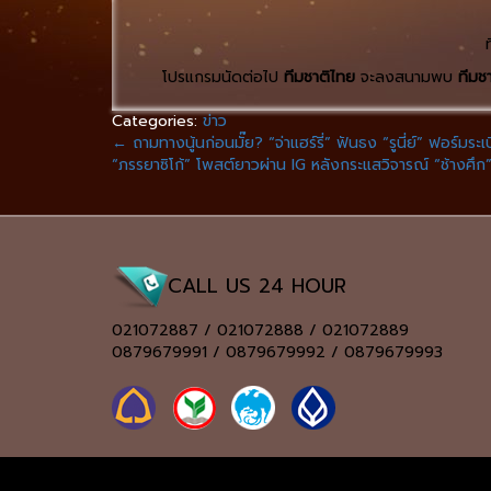
โปรแกรมนัดต่อไป
ทีมชาติไทย
จะลงสนามพบ
ทีมชา
Categories:
ข่าว
←
ถามทางนู้นก่อนมั๊ย? “จ่าแฮร์รี่” ฟันธง “รูนี่ย์” ฟอร์มระ
“ภรรยาซิโก้” โพสต์ยาวผ่าน IG หลังกระแสวิจารณ์ “ช้างศ
CALL US 24 HOUR
021072887 / 021072888 / 021072889
0879679991 / 0879679992 / 0879679993