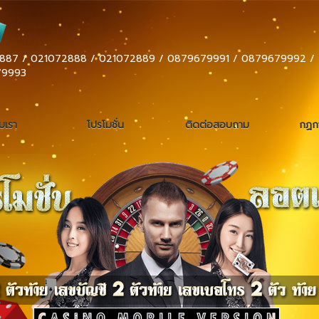
887 / 021072888 / 021072889 / 0879679991 / 0879679992 /
79993
ับเรา
โปรโมชั่น
ติดต่อสอบถาม
กฏกา