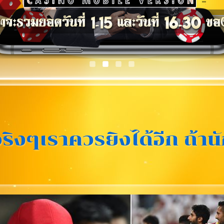
“จริงๆเราควรยิงได้อีก ถ้