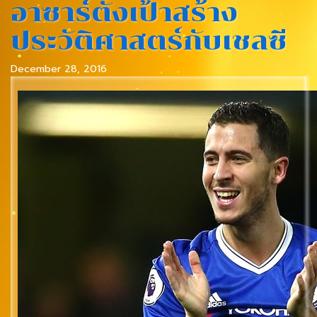
อาซาร์ตั้งเป้าสร้าง
ประวัติศาสตร์กับเชลซี
December 28, 2016