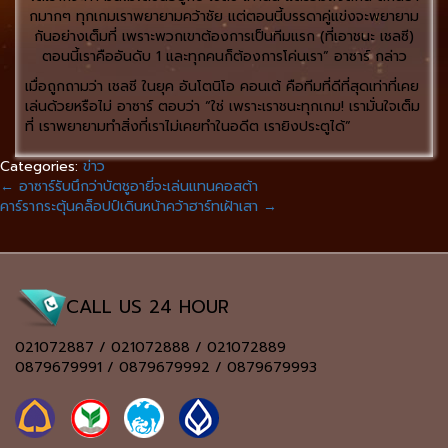
กมากๆ ทุกเกมเราพยายามคว้าชัย แต่ตอนนี้บรรดาคู่แข่งจะพยายาม
กันอย่างเต็มที่ เพราะพวกเขาต้องการเป็นทีมแรก (ที่เอาชนะ เชลซี)
ตอนนี้เราคืออันดับ 1 และทุกคนก็ต้องการโค่นเรา” อาซาร์ กล่าว
เมื่อถูกถามว่า เชลซี ในยุค อันโตนิโอ คอนเต้ คือทีมที่ดีที่สุดเท่าที่เคย
เล่นด้วยหรือไม่ อาซาร์ ตอบว่า “ใช่ เพราะเราชนะทุกเกม! เรามั่นใจเต็ม
ที่ เราพยายามทำสิ่งที่เราไม่เคยทำในอดีต เรายิงประตูได้”
Categories:
ข่าว
←
อาซาร์รับนึกว่าบัตชูอายี่จะเล่นแทนคอสต้า
คาร์รากระตุ้นคล็อปป์เดินหน้าคว้าฮาร์ทเฝ้าเสา
→
CALL US 24 HOUR
021072887 / 021072888 / 021072889
0879679991 / 0879679992 / 0879679993